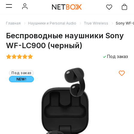
Главная
Наушники и Personal Audio
True Wireless
Sony WF-
Беспроводные наушники Sony
WF-LC900 (черный)
Под заказ
Под заказ
NEW!