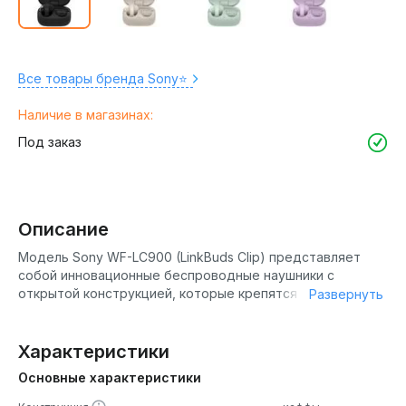
Все товары бренда Sony⭐️
Наличие в магазинах:
Под заказ
Описание
Модель Sony WF-LC900 (LinkBuds Clip) представляет
собой инновационные беспроводные наушники с
открытой конструкцией, которые крепятся не внутри
Развернуть
ушного канала, а на ушной раковине . Это устройство
создано для тех, кто ценит комфорт при длительном
ношении и хочет оставаться на связи с окружающим
Характеристики
миром, не отказываясь при этом от прослушивания
Основные характеристики
музыки и подкастов. Наушники являются первым
продуктом Sony в формате «клипса» и входят в серию