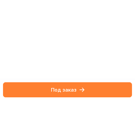
Под заказ
Netbox-блог
Обзоры