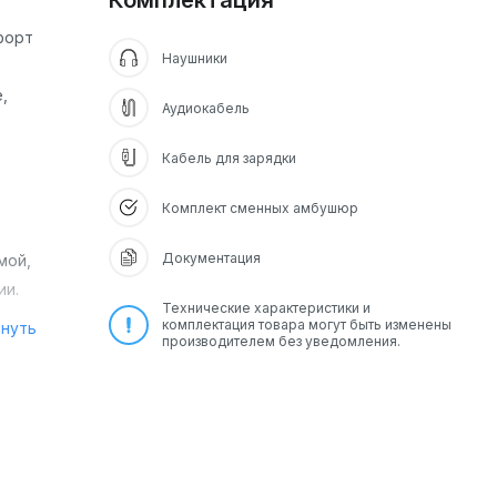
Комплектация
форт
Наушники
,
Аудиокабель
ю
Кабель для зарядки
Комплект сменных амбушюр
Документация
мой,
ии.
Технические характеристики и
комплектация товара могут быть изменены
рнуть
производителем без уведомления.
одит