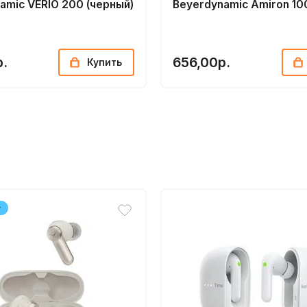
amic VERIO 200 (черный)
Beyerdynamic Amiron 10
р.
656,00р.
Купить
т