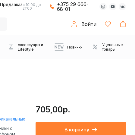
+375 29 666-
Предзаказ
с 10:00 до
21:00
68-01
Войти
Аксессуары и
Уцененные
Новинки
LifeStyle
товары
705,00р.
риканальные
Компьютерные колонки
Коврики с подсветкой
Зарядные устройства
Виниловые
Partybox
Плееры
Аудиоинтерфейсы
Звуковые карты
Веб-камеры
Проекторы
Транспорт
Саундбары
ники с
В корзину
проигрыватели
офоном