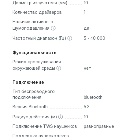
Диаметр излучателя (мм)
10
ками, которые обеспечивают чистый, насыщенный звук с шир
басами и четкой передачей средних и высоких частот.
Количество драйверов
1
Наличие активного
зируют давление на уши, что делает использование максима
шумоподавления
да
ко комплектов сменных амбушюр позволяют подобрать идеаль
Частотный диапазон (Гц)
5 - 40 000
Функциональность
ают эффективно блокировать шум окружающей среды, создав
Режим прослушивания
окружающей среды
нет
Подключение
 сборка гарантируют стабильную работу наушников при
Тип беспроводного
подключения
bluetooth
Версия Bluetooth
5.3
 стильный аудиопродукт, который сочетает в себе высоко
й дизайн. Они идеально подойдут как для ежедневного
Радиус действия (м)
10
ь максимальное удовольствие от музыки в любом месте и в
Подключение TWS наушников
равноправные
 кто ценит качество и комфорт.
Поддержка аудиокодеков