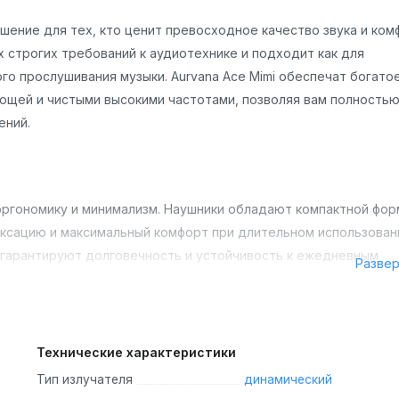
ешение для тех, кто ценит превосходное качество звука и ком
 строгих требований к аудиотехнике и подходит как для
го прослушивания музыки. Aurvana Ace Mimi обеспечат богатое
ющей и чистыми высокими частотами, позволяя вам полность
ений.
а эргономику и минимализм. Наушники обладают компактной фор
ксацию и максимальный комфорт при длительном использован
 гарантируют долговечность и устойчивость к ежедневным
Разве
шних деталей соответствует современным тенденциям и подх
Технические характеристики
Тип излучателя
динамический