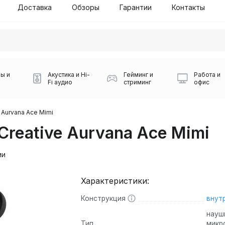
Доставка
Обзоры
Гарантии
Контакты
ы и
Акустика и Hi-
Гейминг и
Работа и
Fi аудио
стриминг
офис
 Aurvana Ace Mimi
reative Aurvana Ace Mimi
ии
Характеристики:
Силуэт 2-й этаж, 10
0
Конструкция
внут
Игровые мыши Logitech
Портативные колонки
Наборы периферии
Игровые наушники
Микрофоны BOYA
Powerbank
Беспроводные колонки
USB Type-C адаптеры
Коврики для мыши
Ресиверы
Геймпады
Наборы
0
науш
Тип
микр