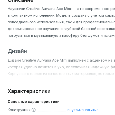
Описание
Наушники Creative Aurvana Ace Mimi — это современное р
в компактном исполнении. Модель создана с учетом самых
повседневного использования, так и для профессионально
детализированное звучание с глубокой басовой составля
погрузиться в музыкальную атмосферу без шумов и искаж
Дизайн
Дизайн Creative Aurvana Ace Mimi выполнен с акцентом н
которая удобно ложится в ухо, обеспечивая надежную фи
Корпус изготовлен из качественных материалов, которые
нагрузкам. Элегантный и стильный внешний вид без изли
под любой стиль одежды.
Характеристики
Основные характеристики
Основные особенности
Конструкция
внутриканальные
Высокое качество воспроизведения звука