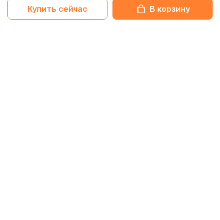
Купить сейчас
В корзину
Netbox-блог
Обзоры
11 Февраля 2026
Обзор HiFiMan Audivina LE: Масштабный звук в
закрытом корпусе