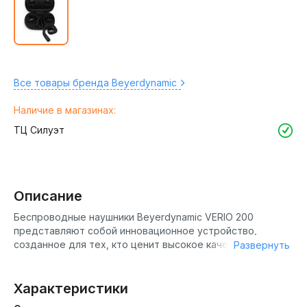
Все товары бренда Beyerdynamic
Наличие в магазинах:
ТЦ Силуэт
Описание
Беспроводные наушники Beyerdynamic VERIO 200
представляют собой инновационное устройство,
созданное для тех, кто ценит высокое качество звука и
Развернуть
комфорт. Эти наушники оснащены 16,22 мм графеновыми
драйверами, которые обеспечивают чистое и
детализированное звучание. Благодаря технологии
Характеристики
Qualcomm aptX Voice, VERIO 200 гарантируют четкую