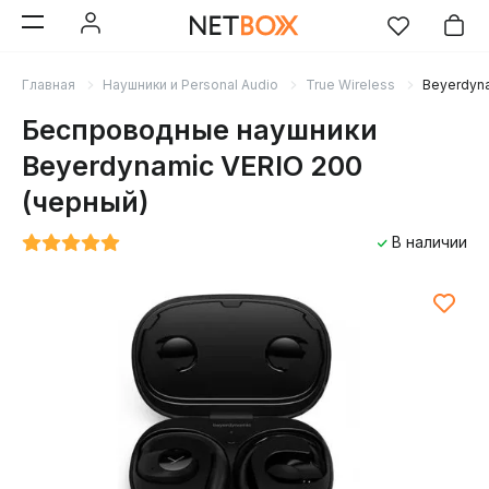
Главная
Наушники и Personal Audio
True Wireless
Beyerdyna
Беспроводные наушники
Beyerdynamic VERIO 200
(черный)
В наличии