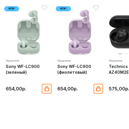
NEW!
NEW!
Наушники
Наушники
Наушники
Sony WF-LC900
Sony WF-LC900
Technics
(зеленый)
(фиолетовый)
AZ40M2E
654,00р.
654,00р.
575,00р