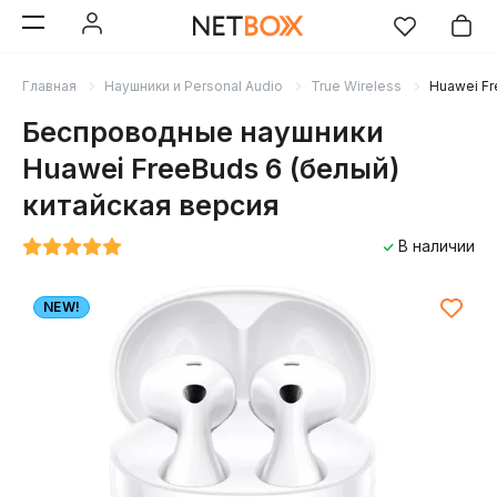
Главная
Наушники и Personal Audio
True Wireless
Huawei Fr
Беспроводные наушники
Huawei FreeBuds 6 (белый)
китайская версия
В наличии
NEW!