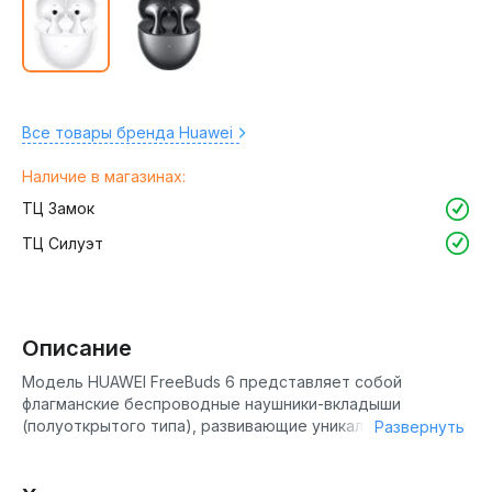
Все товары бренда Huawei
Наличие в магазинах:
ТЦ Замок
ТЦ Силуэт
Описание
Модель HUAWEI FreeBuds 6 представляет собой
флагманские беспроводные наушники-вкладыши
(полуоткрытого типа), развивающие уникальную
Развернуть
«каплевидную» эстетику предыдущего поколения. Это
первые в отрасли TWS-наушники открытого типа с
поддержкой технологии Active Noise Cancellation