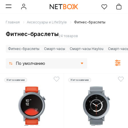
Главная
Аксессуары и LifeStyle
Фитнес-браслеты
Фитнес-браслеты
24 товаров
Фитнес-браслеты
Смарт-часы
Смарт-часы Haylou
Смарт-часы
По умолчанию
Нет в наличии
Нет в наличии