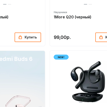
Наушники
елый)
1More Q20 (черный)
99,00р.
Купить
edmi Buds 6
NEW!