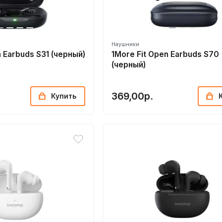
Наушники
n Earbuds S31 (черный)
1More Fit Open Earbuds S70
(черный)
369,00р.
Купить