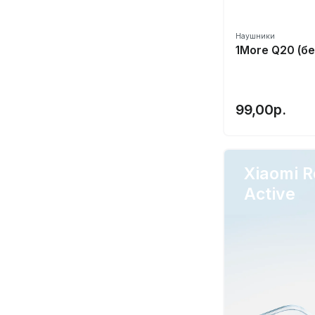
Lenovo
LG
Наушники
1More Q20 (б
Marshall
Meizu
Mifo
99,00р.
MoonDrop
Mpow
Nokia
Xiaomi R
Nothing
Active
OnePlus
OPPO⭐️
Padmate
Panasonic
Philips
QCY