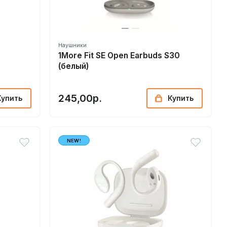
Наушники
1More Fit SE Open Earbuds S30
(белый)
245,00р.
Купить
Купить
NEW!