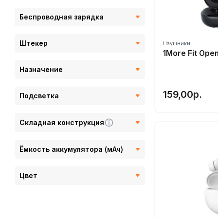
HIBY
Беспроводная зарядка
HiFiMan
Hoco
Штекер
Наушники
Honor
1More Fit Ope
Huawei
Назначение
HyperX
159,00р.
Подсветка
iFi audio
Jabra
Складная конструкция
Jays
JBL
Ёмкость аккумулятора (мАч)
Kbear
Kiwi
Цвет
Klipsch
KOSS
KZ Acoustics⭐️