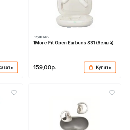
Наушники
1More Fit Open Earbuds S31 (белый)
159,00р.
казать
Купить