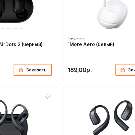
Наушники
AirDots 2 (черный)
1More Aero (белый)
189,00р.
Заказать
За