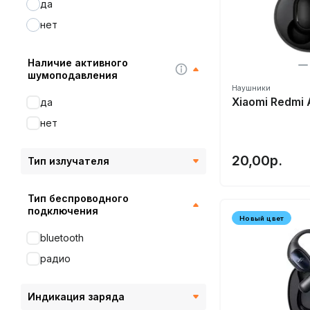
да
Denon
нет
Dunu
Earfun
Наличие активного
Edifier
шумоподавления
Наушники
Elari
Xiaomi Redmi 
да
FiiL
нет
FiiO
FILL
20,00р.
Тип излучателя
FUNCL
Google
Тип беспроводного
подключения
Gravastar
Новый цвет
bluetooth
HAKII
радио
Harman/Kardon
Havit
Индикация заряда
Haylou