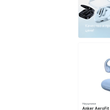
Razer⭐️
Realme
RHA
Качество и п
Sabbat
цене!
Samsung
Sennheiser
Shanling
Shokz
Shure
Skullcandy
SongX
Sony⭐️
Soul Electronics
SoundMagic
Наушники
Anker AeroFit
SoundPeats