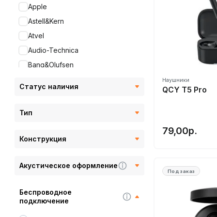
Apple
Astell&Kern
Atvel
Audio-Technica
Bang&Olufsen
Beats
Наушники
Статус наличия
QCY T5 Pro
Beyerdynamic
Bluedio
Тип
Bose
79,00р.
Bowers&Wilkins
Конструкция
Cleer
Акустическое оформление
CMF
Под заказ
Cowon
Беспроводное
Creative
подключение
Cystereo