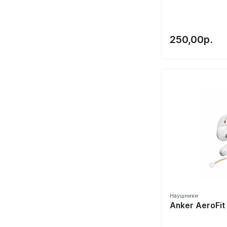
SteelSeries
Syllable
250,00р.
Technics
TFZ
TimeKettle
TINHIFI
TRN
Urbanears
Urbanista
Varmilo
Vivo
Whizzer
Xiaomi⭐️
Наушники
Anker AeroFit
ZGA
Zhulinniao