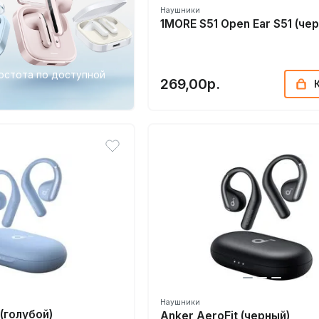
Наушники
1MORE S51 Open Ear S51 (че
ростота по доступной
269,00р.
Наушники
 (голубой)
Anker AeroFit (черный)