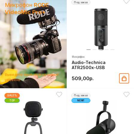
Под заказ
Микрофон
RODE
VideoMic Pro+
Микрофон
Audio-Technica
ATR2500x-USB
Выведите свой звук на новый
509,00р.
уровень
SALE%
Под заказ
TOP
NEW!