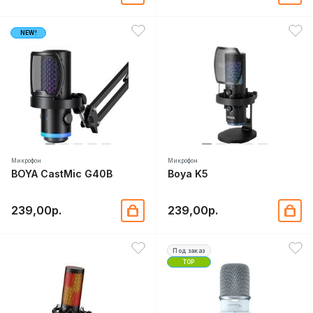
NEW!
Микрофон
Микрофон
BOYA CastMic G40B
Boya K5
239,00р.
239,00р.
Под заказ
TOP