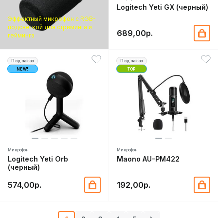
Logitech Yeti GX (черный)
Эффектный микрофон с RGB-
подсветкой для стриминга и
689,00р.
гейминга
Под заказ
Под заказ
NEW!
TOP
Микрофон
Микрофон
Logitech Yeti Orb
Maono AU-PM422
(черный)
574,00р.
192,00р.