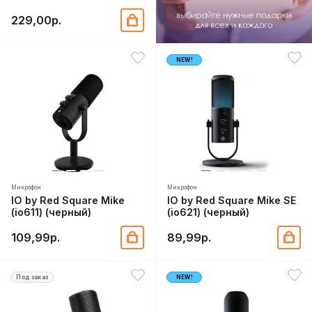
229,00р.
NEW!
Микрофон
Микрофон
IO by Red Square Mike
IO by Red Square Mike SE
(io611) (черный)
(io621) (черный)
109,99р.
89,99р.
Под заказ
NEW!