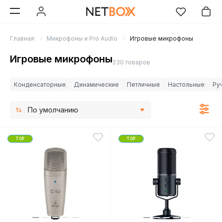
Главная
Микрофоны и Pro Audio
Игровые микрофоны
Игровые микрофоны
230 товаров
Конденсаторные
Динамические
Петличные
Настольные
Ру
По умолчанию
TOP
TOP