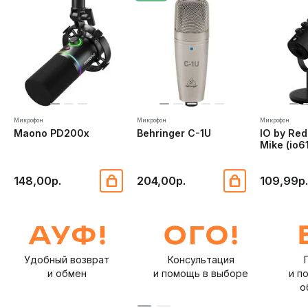
Микрофон
Микрофон
Микрофон
Maono PD200x
Behringer C-1U
IO by Re
Mike (io6
148,00р.
204,00р.
109,99р
Удобный возврат
Консультация
и обмен
и помощь в выборе
и п
о