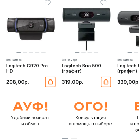
Веб-камера
Веб-камера
Веб-камера
Logitech C920 Pro
Logitech Brio 500
Logitech 
HD
(графит)
(графит)
208,00р.
319,00р.
339,00р
Удобный возврат
Консультация
и обмен
и помощь в выборе
и п
о