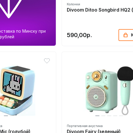
Колонки
Divoom Ditoo Songbird HQ2 
ставка по Минску при
590,00р.
 рублей
ка
Портативная акустика
Mic (голубой)
Divoom Fairy (зеленый)