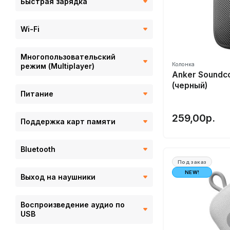
Быстрая зарядка
Harman/Kardon
Honor
Wi-Fi
Hopestar
Huawei
Многопользовательский
Колонка
режим (Multiplayer)
Ikko
Anker Soundc
JBL
(черный)
Питание
Marshall
MIFA
259,00р.
Поддержка карт памяти
Philips
Ritmix
Bluetooth
Rombica
Под заказ
NEW!
Выход на наушники
Sony⭐️
SOUNARC
Воспроизведение аудио по
Strongpower
USB
Syllable