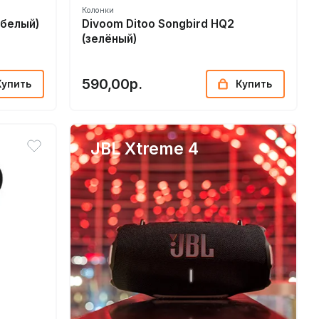
Колонки
(белый)
Divoom Ditoo Songbird HQ2
(зелёный)
590,00р.
Купить
Купить
JBL Xtreme 4