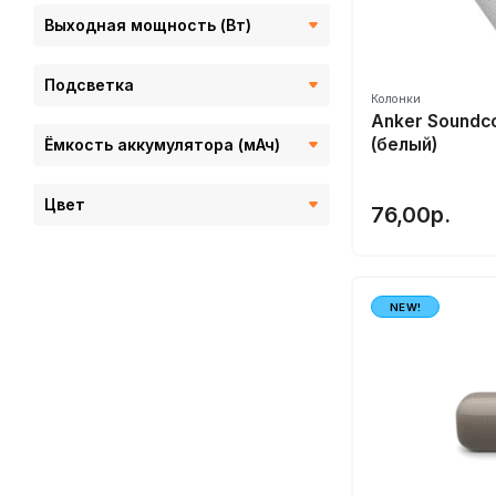
Ultimate
Выходная мощность (Вт)
Urbanista
Подсветка
Xiaomi⭐️
Колонки
Yamaha
Anker Soundco
(белый)
Ёмкость аккумулятора (мАч)
Yoobao
Zealot
Цвет
76,00р.
NEW!