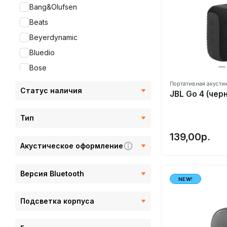
Bang&Olufsen
Beats
Beyerdynamic
Bluedio
Bose
Bowers&Wilkins
Портативная акусти
Статус наличия
JBL Go 4 (чер
Canton
Creative
Тип
Divoom
139,00р.
DreamWave
Акустическое оформление
Edifier
Версия Bluetooth
EWA
NEW!
FiiO
Подсветка корпуса
Ginzzu
Gravastar