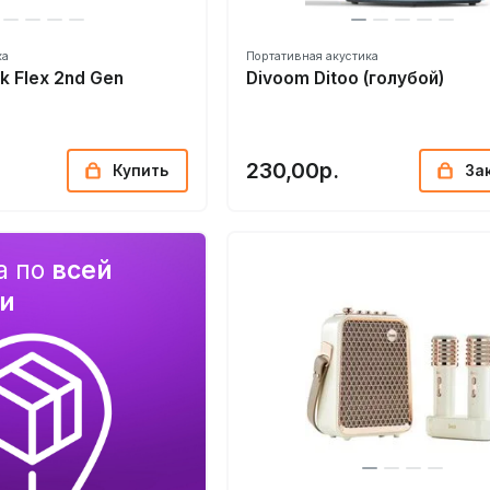
ка
Портативная акустика
k Flex 2nd Gen
Divoom Ditoo (голубой)
230,00р.
Купить
За
а по
всей
си