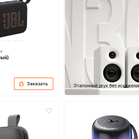
ка
ный)
Заказать
Эталонный звук без искажени