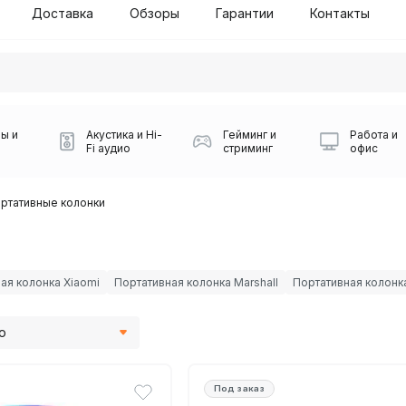
Доставка
Обзоры
Гарантии
Контакты
ы и
Акустика и Hi-
Гейминг и
Работа и
Fi аудио
стриминг
офис
ртативные колонки
ая колонка Xiaomi
Портативная колонка Marshall
Портативная колонк
ю
Силуэт 2-й этаж, 10
0
Игровые мыши Logitech
Портативные колонки
Наборы периферии
Игровые наушники
Микрофоны BOYA
Powerbank
Беспроводные колонки
USB Type-C адаптеры
Коврики для мыши
Ресиверы
Геймпады
Наборы
0
Под заказ