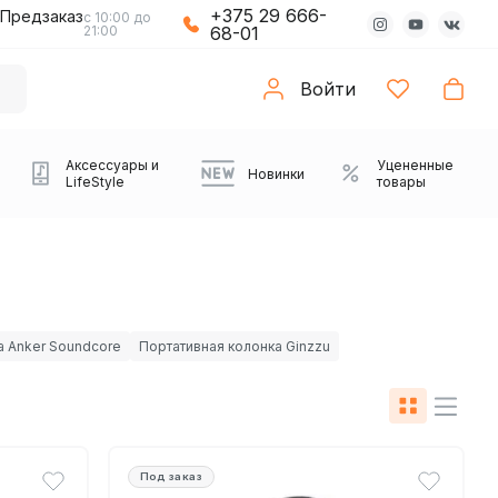
+375 29 666-
Предзаказ
с 10:00 до
21:00
68-01
Войти
Аксессуары и
Уцененные
Новинки
LifeStyle
товары
а Anker Soundcore
Портативная колонка Ginzzu
Компьютерные колонки
Коврики с подсветкой
Зарядные устройства
Виниловые
Partybox
Плееры
Аудиоинтерфейсы
Звуковые карты
Веб-камеры
Проекторы
Транспорт
Саундбары
Под заказ
проигрыватели