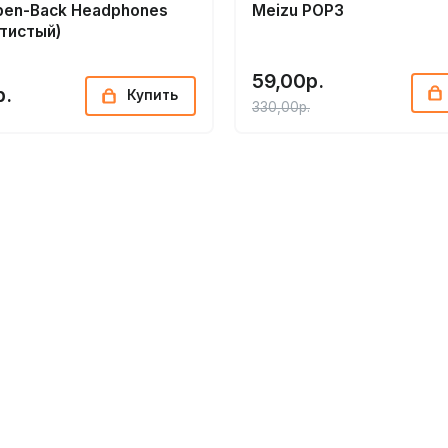
pen-Back Headphones
Meizu POP3
отистый)
59,00р.
р.
Купить
330,00р.