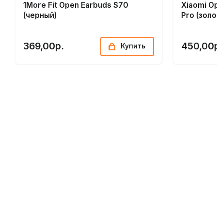
1More Fit Open Earbuds S70
Xiaomi O
(черный)
Pro (зол
369,00р.
450,00
Купить