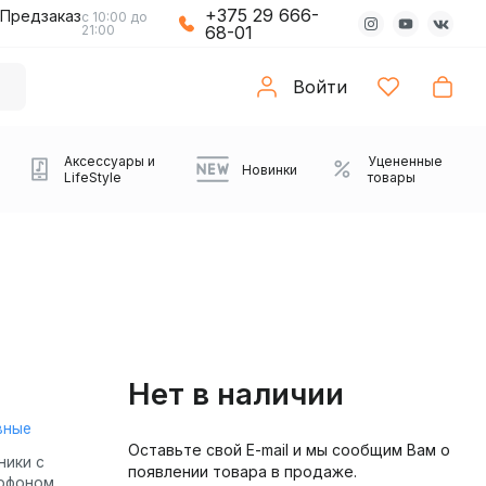
+375 29 666-
Предзаказ
с 10:00 до
21:00
68-01
Войти
Аксессуары и
Уцененные
Новинки
LifeStyle
товары
Нет в наличии
вные
Оставьте свой E-mail и мы сообщим Вам о
Компьютерные колонки
Коврики с подсветкой
Зарядные устройства
Виниловые
Partybox
Плееры
Аудиоинтерфейсы
Звуковые карты
Веб-камеры
Проекторы
Транспорт
Саундбары
ники с
появлении товара в продаже.
проигрыватели
офоном