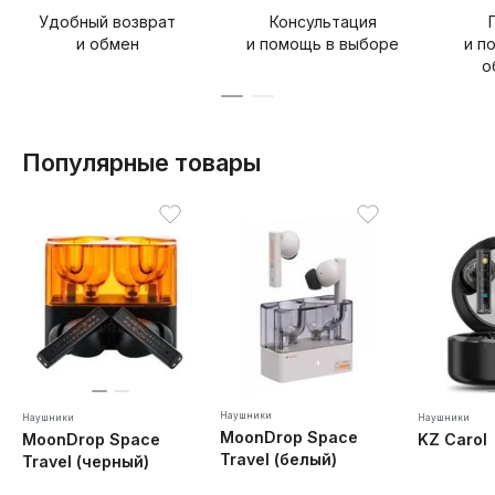
Удобный возврат
Консультация
и обмен
и помощь в выборе
и п
о
Популярные товары
Наушники
Наушники
Наушники
MoonDrop Space
MoonDrop Space
KZ Carol
Travel (белый)
Travel (черный)