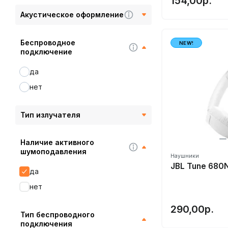
154,00р.
Bang&Olufsen
Акустическое оформление
Beats
BeeWi
Беспроводное
NEW!
Behringer
подключение
Beyerdynamic
да
Blon
нет
Bluedio
Bose
Тип излучателя
Bowers&Wilkins
Brainwavz
Наличие активного
шумоподавления
CCA
Наушники
JBL Tune 680
Cleer
да
CMF
нет
Corsair
290,00р.
Cowon
Тип беспроводного
подключения