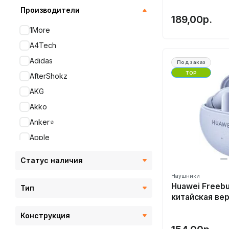
Производители
189,00р.
1More
A4Tech
Adidas
Под заказ
TOP
AfterShokz
AKG
Akko
Anker⭐️
Apple
Astell&Kern
Статус наличия
Atvel
Наушники
Audeze
Huawei Freebu
Тип
китайская ве
Audio-Technica
AuraSonics
Конструкция