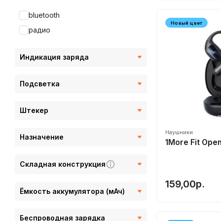
Creative
bluetooth
Cystereo
Новый цвет
радио
DALI⭐
Denon
Индикация заряда
Disney
Dunu
Подсветка
Earfun
Edifier
Штекер
Elari
Наушники
Etymotic
Назначение
1More Fit Ope
FiiL
Складная конструкция
FiiO
FILL
159,00р.
Ёмкость аккумулятора (мАч)
Focal
FUNCL
Беспроводная зарядка