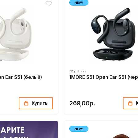
NEW!
Наушники
n Ear S51 (белый)
1MORE S51 Open Ear S51 (че
269,00р.
Купить
NEW!