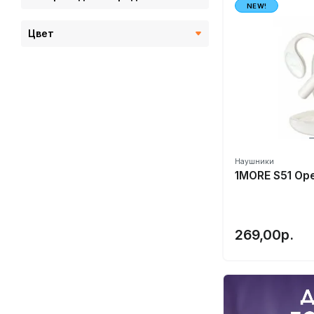
Ginzzu
NEW!
Google
Цвет
Grado
Gravastar
HAKII
Harman/Kardon
Havit
Haylou
Наушники
HIBY
1MORE S51 Ope
Hidizs
HiFiMan
269,00р.
Hoco
Honor
Huawei
HyperX