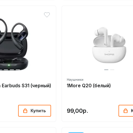
Наушники
n Earbuds S31 (черный)
1More Q20 (белый)
99,00р.
Купить