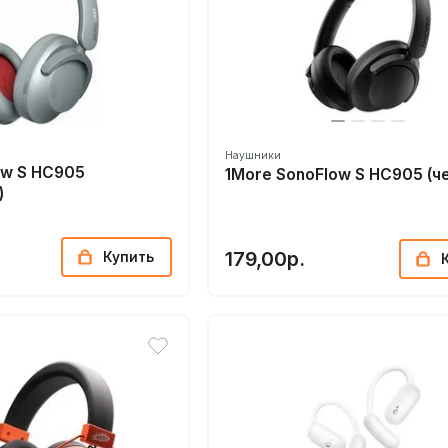
Наушники
ow S HC905
1More SonoFlow S HC905 (ч
)
179,00р.
Купить