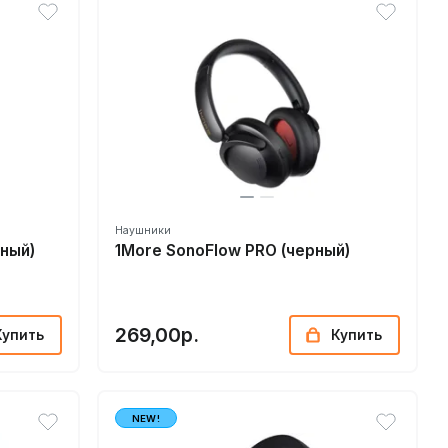
Наушники
рный)
1More SonoFlow PRO (черный)
269,00р.
Купить
Купить
NEW!