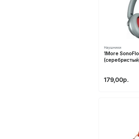
Marshall
Mchose
MEE audio
Meizu
Microsoft
Наушники
Mifo
1More SonoFl
MoonDrop
(серебристый
Mpow
Nokia
179,00р.
Nothing
OnePlus
Opera Factory
OPPO⭐️
Padmate
Panasonic