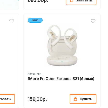
695,00р.
Заказать
NEW!
Наушники
1More Fit Open Earbuds S31 (белый)
159,00р.
казать
Купить