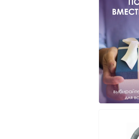
iFi audio
Ikko
IO by Red Square
Jabra
Jaybird
Jays
JBL
JLab Audio
Kiwi
Klipsch
KOSS
KZ Acoustics⭐️
Lenovo
LG
Logitech