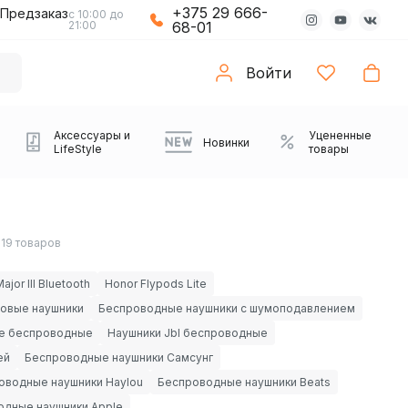
+375 29 666-
Предзаказ
с 10:00 до
21:00
68-01
Войти
Аксессуары и
Уцененные
Новинки
LifeStyle
товары
119 товаров
ajor III Bluetooth
Honor Flypods Lite
овые наушники
Беспроводные наушники с шумоподавлением
ие беспроводные
Наушники Jbl беспроводные
ей
Беспроводные наушники Самсунг
Компьютерные колонки
Коврики с подсветкой
Зарядные устройства
Виниловые
Partybox
Плееры
Аудиоинтерфейсы
Звуковые карты
Веб-камеры
Проекторы
Транспорт
оводные наушники Haylou
Беспроводные наушники Beats
Саундбары
проигрыватели
одные наушники Apple