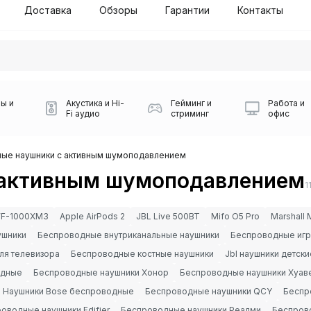
Доставка
Обзоры
Гарантии
Контакты
ы и
Акустика и Hi-
Гейминг и
Работа и
Fi аудио
стриминг
офис
ые наушники с активным шумоподавлением
 активным шумоподавлением
1
WF-1000XM3
Apple AirPods 2
JBL Live 500BT
Mifo O5 Pro
Marshall M
ушники
Беспроводные внутриканальные наушники
Беспроводные игр
ля телевизора
Беспроводные костные наушники
Jbl наушники детск
Силуэт 2-й этаж, 10
одные
Беспроводные наушники Хонор
Беспроводные наушники Хуав
0
Игровые мыши Logitech
Портативные колонки
Наборы периферии
Игровые наушники
Микрофоны BOYA
Powerbank
Беспроводные колонки
USB Type-C адаптеры
Коврики для мыши
Ресиверы
Геймпады
Наборы
Наушники Bose беспроводные
Беспроводные наушники QCY
Беспр
0
оводные наушники Edifier
Беспроводные наушники Реалми
Беспров