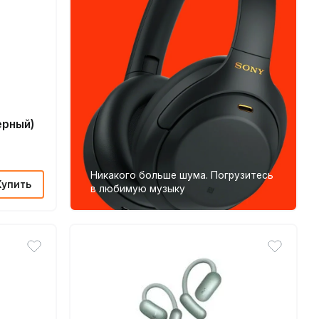
ерный)
Никакого больше шума. Погрузитесь
Купить
в любимую музыку