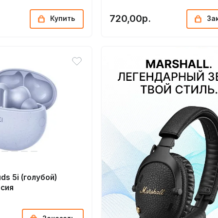
720,00р.
Купить
За
ds 5i (голубой)
рсия