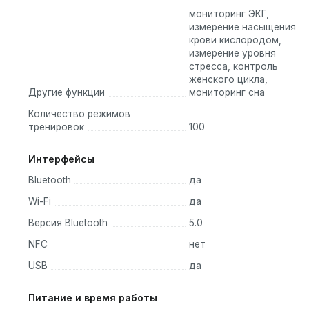
PS и продвинутыми функциями.
мониторинг ЭКГ,
измерение насыщения
крови кислородом,
 тех, кто ценит свое здоровье и активный образ жизни. С 
измерение уровня
 и оставаться в форме!
стресса, контроль
женского цикла,
Другие функции
мониторинг сна
Количество режимов
тренировок
100
Интерфейсы
Bluetooth
да
Wi-Fi
да
Версия Bluetooth
5.0
NFC
нет
USB
да
Питание и время работы