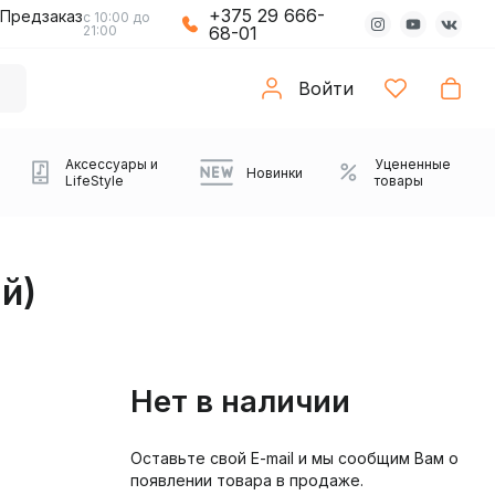
+375 29 666-
Предзаказ
с 10:00 до
21:00
68-01
Войти
Аксессуары и
Уцененные
Новинки
LifeStyle
товары
й)
Нет в наличии
Оставьте свой E-mail и мы сообщим Вам о
Компьютерные колонки
Коврики с подсветкой
Зарядные устройства
Виниловые
Partybox
Плееры
Аудиоинтерфейсы
Звуковые карты
Веб-камеры
Проекторы
Транспорт
Саундбары
появлении товара в продаже.
проигрыватели