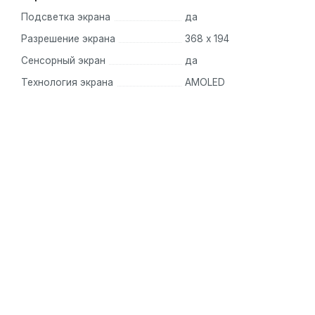
Fitbit Charge 4:
Высококачественный фитнес-трекер с G
Подсветка экрана
да
Разрешение экрана
368 х 194
Умные часы Huawei Band 8 — это надежный спутник для
Сенсорный экран
да
помощью вы сможете следить за своими достижениями
Технология экрана
AMOLED