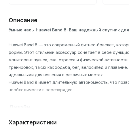
Описание
Умные часы Huawei Band 8: Ваш надежный спутник для
Huawei Band 8 — это современный фитнес-браслет, котор
формы. Этот стильный аксессуар сочетает в себе функцио
мониторинг пульса, сна, стресса и физической активност
тренировок, таких как ходьба, бег, велосипед и плавание
идеальными для ношения в различных местах.
Huawei Band 8 имеет длительную автономность, что позв
необходимости в перезарядке.
Дизайн
Huawei Band 8 имеет минималистичный и утонченный дизай
Характеристики
гипоаллергенного силикона. Ремешок легко регулируется 