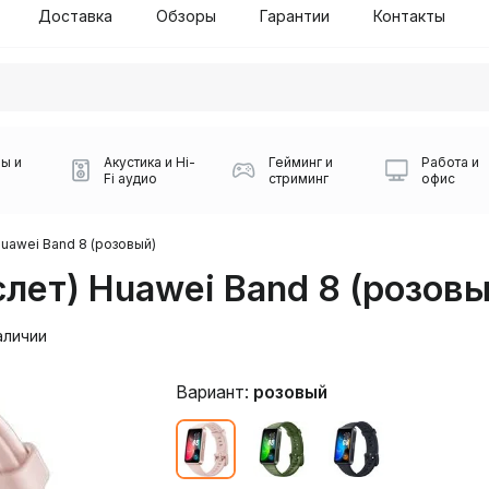
Доставка
Обзоры
Гарантии
Контакты
ы и
Акустика и Hi-
Гейминг и
Работа и
Fi аудио
стриминг
офис
uawei Band 8 (розовый)
лет) Huawei Band 8 (розовы
аличии
Вариант:
розовый
Силуэт 2-й этаж, 10
0
Игровые мыши Logitech
Портативные колонки
Наборы периферии
Игровые наушники
Микрофоны BOYA
Powerbank
Беспроводные колонки
USB Type-C адаптеры
Коврики для мыши
Ресиверы
Геймпады
Наборы
0