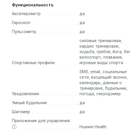
е на ярком солнце. Эти умные часы имеют удобный размер и 
Функциональность
ах.
Акселерометр
да
Гироскоп
да
Пульсометр
да
пульс, уровень кислорода в крови и качество сна. Это помож
силовые тренировки,
кардио тренировки,
xодьба, гребля, йога, бег
в, пройденное расстояние, количество сожженных калорий и
велоспорт, плавание,
оей активностью и достигать своих фитнес-целей.
Спортивные профили
игровые виды спорта
ления о звонках, сообщениях и событиях в календаре. Вы не
SMS, email, социальные
сети, входящий звонок,
календарь, данные о
 дождь или во время плавания. Он защищен от воды до глуби
тренировке, будильник,
Уведомления
погода, секундомер
Умный будильник
да
Шагомер
да
аслет:
Приложение для управления
Huawei Health
-браслет с более доступной ценой.