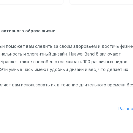
 активного образа жизни
ый поможет вам следить за своим здоровьем и достичь физич
нальность и элегантный дизайн. Huawei Band 8 включают
и. Браслет также способен отслеживать 100 различных видов
. Эти умные часы имеют удобный дизайн и вес, что делает их
оляет вам использовать их в течение длительного времени бе
Разве
н.Корпус выполнен из прочного пластика, а ремешок — из мягк
по размеру, обеспечивая комфортную посадку на запястье. Яр