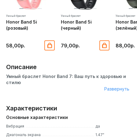
Умный браслет
Умный браслет
Умный браслет
Honor Band 5i
Honor Band 5i
Honor Ba
(розовый)
(черный)
(зелёный
58,00р.
79,00р.
88,00р.
Описание
Умный браслет Honor Band 7: Ваш путь к здоровью и
стилю
Развернуть
С Honor Band 7 вы вступаете в мир инноваций и заботы о
своем здоровье. Этот умный браслет – не просто
аксессуар, он – ваш верный спутник в повседневной
Характеристики
жизни. Honor Band 7 - это стильный и функциональный
Основные характеристики
фитнес-трекер, предназначенный для отслеживания
физической активности и мониторинга здоровья.
Вибрация
да
Браслет оснащен ярким и четким дисплеем, а также
Диагональ экрана
1.47"