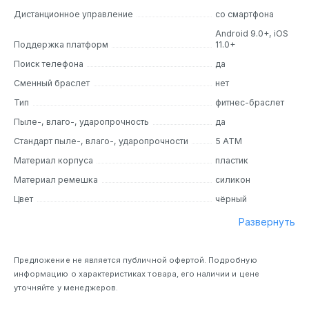
множеством полезных функций для активных
Дистанционное управление
со смартфона
пользователей.
Android 9.0+, iOS
Поддержка платформ
11.0+
Дизайн
Поиск телефона
да
Стильный и ультратонкий дизайн Honor Band 7
Сменный браслет
нет
подчеркивает вашу индивидуальность. Его корпус из
матового пластика обеспечивает комфортное ношение
Тип
фитнес-браслет
даже в течение долгих часов. Анатомическая форма
Пыле-, влаго-, ударопрочность
да
позволяет надежно закрепить браслет на запястье,
Стандарт пыле-, влаго-, ударопрочности
5 ATM
чтобы вы могли следить за своим здоровьем без
отвлечений. Корпус устройства изготовлен из прочного
Материал корпуса
пластик
и легкого материала, а мягкий ремешок обеспечивает
Материал ремешка
силикон
комфорт при ношении.
Цвет
чёрный
Основные особенности
Развернуть
Мониторинг здоровья:
Honor Band 7 поддерживает
автоматический мониторинг уровня кислорода в крови
Предложение не является публичной офертой. Подробную
(SpO2) и пульса. Вы всегда будете в курсе своего
информацию о характеристиках товара, его наличии и цене
физического состояния.
уточняйте у менеджеров.
Долгая автономная работа:
Батарея умного