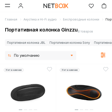
Главная
Акустика и Hi-Fi аудио
Беспроводные колонки
Пор
Портативная колонка Ginzzu
8 товаров
Портативная колонка JBL
Портативная колонка Sony
Портативна
По умолчанию
Нет в наличии
Нет в наличии