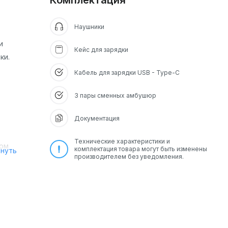
Комплектация
Наушники
и
Кейс для зарядки
ки.
Кабель для зарядки USB - Type-C
3 пары сменных амбушюр
Документация
Технические характеристики и
ном
комплектация товара могут быть изменены
рнуть
производителем без уведомления.