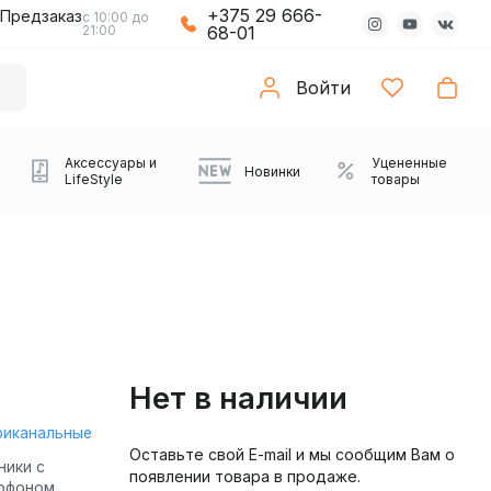
+375 29 666-
Предзаказ
с 10:00 до
21:00
68-01
Войти
Аксессуары и
Уцененные
Новинки
LifeStyle
товары
Нет в наличии
риканальные
Оставьте свой E-mail и мы сообщим Вам о
Компьютерные колонки
Коврики с подсветкой
Зарядные устройства
Виниловые
Partybox
Плееры
Аудиоинтерфейсы
Звуковые карты
Веб-камеры
Проекторы
Транспорт
Саундбары
ники с
появлении товара в продаже.
проигрыватели
офоном