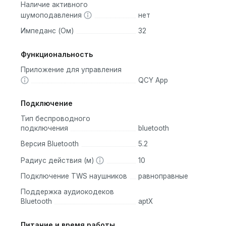
Наличие активного
ойству через Bluetooth. Они также обладают хорошей
шумоподавления
нет
Импеданс (Ом)
32
и. Зарядный футляр позволяет дополнительно заряжать наушни
Функциональность
Приложение для управления
QCY App
ристиками. Однако, если вам важен более стильный дизайн, 
Подключение
AirPods, Samsung Galaxy Buds и JBL Free X.
Тип беспроводного
подключения
bluetooth
ание качества звука, комфорта и стиля. Они подходят дл
Версия Bluetooth
5.2
дневной жизни.
Радиус действия (м)
10
Подключение TWS наушников
равноправные
Поддержка аудиокодеков
Bluetooth
aptX
Питание и время работы