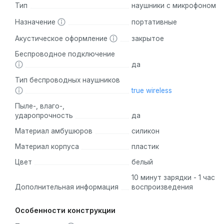
Тип
наушники с микрофоном
Удобство:
Наушники легко подключаются к вашему устр
шумоизоляцией.
Назначение
портативные
Батарея:
QCY T11s работают до 5 часов без подзарядк
Акустическое оформление
закрытое
Беспроводное подключение
Аналоги
да
Тип беспроводных наушников
QCY T13:
Это другая модель от QCY с похожими характе
true wireless
T11s – отличный выбор.
Пыле-, влаго-,
Другие бренды:
Среди аналогов можно упомянуть Apple 
ударопрочность
да
Материал амбушюров
силикон
Беспроводные наушники QCY T11s – это отличное сочет
всех возрастов и станут надежным спутником в повсе
Материал корпуса
пластик
Цвет
белый
10 минут зарядки - 1 час
Дополнительная информация
воспроизведения
Особенности конструкции