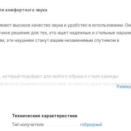
ля комфортного звука
вают высокое качество звука и удобство в использовании. Он
чное решение для тех, кто ищет надежные и стильные наушни
м, эти наушники станут вашим незаменимым спутником в
, который подойдет для любого образа и стиля одежды.
мфортное ношение и отсутствие усталости даже при длитель
Разве
Технические характеристики
мичный звук. Вы сможете наслаждаться любимой музыкой без
Тип излучателя
гибридный