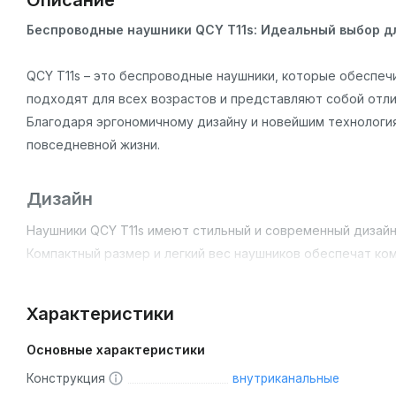
Описание
Беспроводные наушники QCY T11s: Идеальный выбор д
QCY T11s – это беспроводные наушники, которые обеспечи
подходят для всех возрастов и представляют собой отли
Благодаря эргономичному дизайну и новейшим технология
повседневной жизни.
Дизайн
Наушники QCY T11s имеют стильный и современный дизайн
Компактный размер и легкий вес наушников обеспечат ко
использовании.
Характеристики
Основные особенности
Основные характеристики
Качество звука:
QCY T11s обеспечивают чистый и дина
Конструкция
внутриканальные
помех.