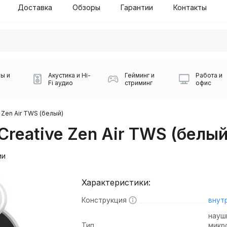
Доставка
Обзоры
Гарантии
Контакты
ы и
Акустика и Hi-
Гейминг и
Работа и
Fi аудио
стриминг
офис
 Zen Air TWS (белый)
reative Zen Air TWS (белый
ии
Характеристики:
Силуэт 2-й этаж, 10
0
Конструкция
внут
Игровые мыши Logitech
Портативные колонки
Наборы периферии
Игровые наушники
Микрофоны BOYA
Powerbank
Беспроводные колонки
USB Type-C адаптеры
Коврики для мыши
Ресиверы
Геймпады
Наборы
0
науш
Тип
микр