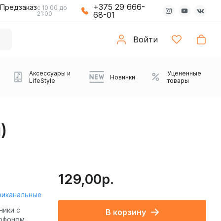
+375 29 666-
Предзаказ
с 10:00 до
21:00
68-01
Войти
Аксессуары и
Уцененные
Новинки
LifeStyle
товары
)
129,00р.
риканальные
Компьютерные колонки
Коврики с подсветкой
Зарядные устройства
Виниловые
Partybox
Плееры
Аудиоинтерфейсы
Звуковые карты
Веб-камеры
Проекторы
Транспорт
Саундбары
ники с
В корзину
проигрыватели
офоном