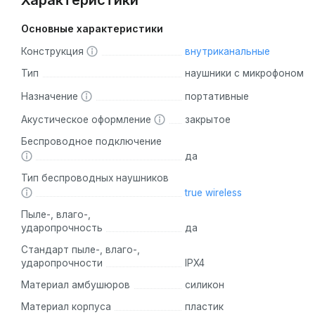
Характеристики
Основные характеристики
Конструкция
внутриканальные
Тип
наушники с микрофоном
Назначение
портативные
Акустическое оформление
закрытое
Беспроводное подключение
да
Тип беспроводных наушников
true wireless
Пыле-, влаго-,
ударопрочность
да
Стандарт пыле-, влаго-,
ударопрочности
IPX4
Материал амбушюров
силикон
Материал корпуса
пластик