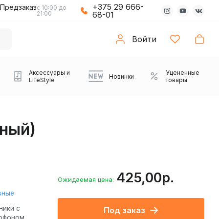
+375 29 666-
Предзаказ
с 10:00 до
21:00
68-01
Войти
Аксессуары и
Уцененные
Новинки
LifeStyle
товары
рный)
425,00р.
Ожидаемая цена:
вные
Компьютерные колонки
Коврики с подсветкой
Зарядные устройства
Виниловые
Partybox
Плееры
Аудиоинтерфейсы
Звуковые карты
Веб-камеры
Проекторы
Транспорт
Саундбары
ники с
Под заказ
проигрыватели
офоном