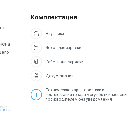
Комплектация
ное
Наушники
лнена
Чехол для зарядки
щего
Кабель для зарядки
Документация
Технические характеристики и
комплектация товара могут быть изменены
производителем без уведомления.
ную
рнуть
ждый
йса