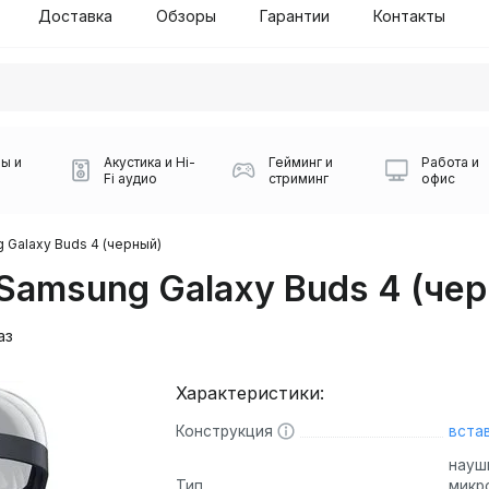
Доставка
Обзоры
Гарантии
Контакты
ы и
Акустика и Hi-
Гейминг и
Работа и
Fi аудио
стриминг
офис
 Galaxy Buds 4 (черный)
amsung Galaxy Buds 4 (че
аз
Характеристики:
Силуэт 2-й этаж, 10
0
Конструкция
вста
Игровые мыши Logitech
Портативные колонки
Наборы периферии
Игровые наушники
Микрофоны BOYA
Powerbank
Беспроводные колонки
USB Type-C адаптеры
Коврики для мыши
Ресиверы
Геймпады
Наборы
0
науш
Тип
микр