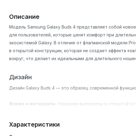
Описание
Модель Samsung Galaxy Buds 4 представляет собой ново
для пользователей, которые ценят комфорт при длительн
экосистемой Galaxy. В отличие от флагманской модели P
в открытой конструкции, которая не создает эффекта «з
вокруг, что делает их идеальными для длительного ношен
Дизайн
Дизайн Galaxy Buds 4 — это образец современной функци
Форма и материалы:
Наушники выполнены в открытой «с
фиксацию без проникновения в ушной канал. Треугольный 
поверхностью и металлическим блеском доступен в двух
Характеристики
наушник весит всего 4.6 грамма, что делает их практиче
составляет 45 граммов, а его общий вес с наушниками — 