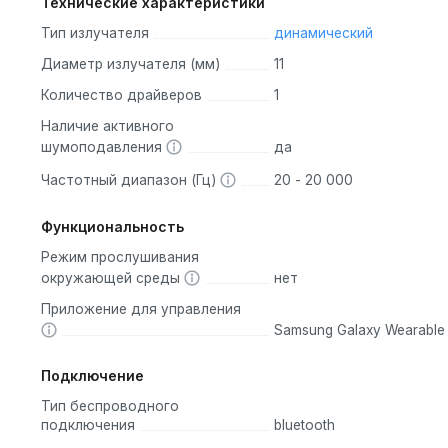
Технические характеристики
Тип излучателя
динамический
ет отсутствие эффекта «вакуума», что делает Buds 4 идеальн
Диаметр излучателя (мм)
11
чики Samsung проанализировали геометрию более 100 миллион
Количество драйверов
1
сальную посадку, подходящую для большинства пользователей
Наличие активного
изаторы (wingtips), которые входят в комплект.
шумоподавления
да
онструкции с полупрозрачной крышкой, позволяющей видеть
Частотный диапазон (Гц)
20 - 20 000
у через USB-C, так и беспроводную зарядку (Qi-совместимые
Функциональность
ушники легко извлекаются благодаря улучшенной конструкции.
Режим прослушивания
окружающей среды
нет
4, что означает полную защиту от пыли и устойчивость к во
Приложение для управления
к в спортзале, пробежек и использования в условиях повыше
Samsung Galaxy Wearable
влагозащиты.
Подключение
орных жестов (pinch) на ножке наушника, которые поддержи
Тип беспроводного
реков, ответ на звонки и активацию голосового помощника.
подключения
bluetooth