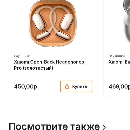
воспроизведения.
Наушники оснащены Bluetooth 6.1, обеспечивающим стаб
энергоэффективность. Поддерживается технология Auraca
одновременно.
Наушники
Наушники
Xiaomi Open-Back Headphones
Xiaomi B
Pro (золотистый)
450,00р.
469,00
Купить
Посмотрите также