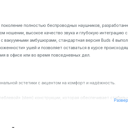
е поколение полностью беспроводных наушников, разработан
ом ношении, высокое качество звука и глубокую интеграцию с
ro с вакуумными амбушюрами, стандартная версия Buds 4 выпо
аложенности» ушей и позволяет оставаться в курсе происходя
ия в офисе или во время повседневных дел.
ональной эстетики с акцентом на комфорт и надёжность.
теблевой» (stem) конструкции, которая обеспечивает стабиль
Разве
корпус (так называемый «blade» дизайн) с гладкой матовой
 классических цветах: жемчужно-белом и звёздно-чёрном. Ка
ски незаметными при длительном ношении. Масса зарядного ке
около 54 граммов.