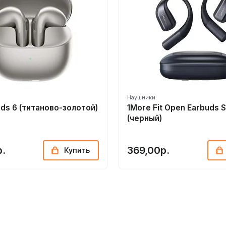
ильное соединение, низкую задержку и улучшенную
st для трансляции звука на несколько совместимых устройст
Наушники
uds 6 (титаново-золотой)
1More Fit Open Earbuds 
(черный)
р.
369,00р.
Купить