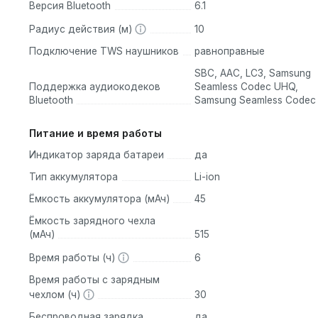
Версия Bluetooth
6.1
Радиус действия (м)
10
 ряде ключевых инноваций, делающих их одними из лучших в к
Подключение TWS наушников
равноправные
SBC, AAC, LC3, Samsung
удио:
Сердцем наушников является 11-мм динамический драйв
Поддержка аудиокодеков
Seamless Codec UHQ,
учание с глубокими, контролируемыми басами и чистыми,
Bluetooth
Samsung Seamless Codec
е фирменного кодекса Samsung Seamless Codec (SSC) UHQ,
Питание и время работы
 / 96 кГц . Это обеспечивает воспроизведение Hi-Res Audio,
Индикатор заряда батареи
да
ология Adaptive EQ 2.0 автоматически оптимизирует звучание 
руя консистентное и персонализированное звучание.
Тип аккумулятора
Li-ion
):
Несмотря на открытую конструкцию, Galaxy Buds 4 оснаще
Ёмкость аккумулятора (мАч)
45
ая в реальном времени анализирует окружающий шум и
Ёмкость зарядного чехла
ых микрофона эффективно подавляют низко- и среднечастотны
(мАч)
515
едоточиться на музыке или разговоре. Функция Ambient Sound
Время работы (ч)
6
е звуки, а интеллектуальная система Voice Detect автомати
Время работы с зарядным
чинаете говорить, чтобы вы могли общаться, не снимая их.
чехлом (ч)
30
(SWB):
Благодаря сверхширокополосной голосовой связи (Su
Беспроводная зарядка
да