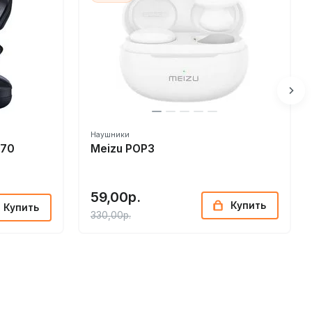
в
Наушники
S70
Meizu POP3
59,00р.
Купить
Купить
330,00р.