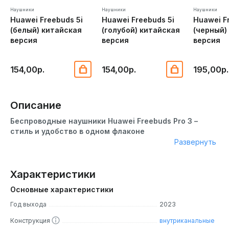
Наушники
Наушники
Наушники
Huawei Freebuds 5i
Huawei Freebuds 5i
Huawei F
(белый) китайская
(голубой) китайская
(черный)
версия
версия
версия
154,00р.
154,00р.
195,00р.
Описание
Беспроводные наушники Huawei Freebuds Pro 3 –
стиль и удобство в одном флаконе
Развернуть
Оцените свободу движения и качественное звучание с
Huawei Freebuds Pro 3. Стильный и минималистичный
дизайн наушников Huawei Freebuds Pro 3 обязательно
Характеристики
привлечет ваше внимание. Эргономическая форма
Основные характеристики
обеспечивает комфортное ношение на протяжении
всего дня.
Год выхода
2023
Конструкция
внутриканальные