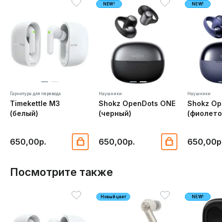
NEW!
NEW!
Гарнитура для перевода
Наушники
Наушники
Timekettle M3
Shokz OpenDots ONE
Shokz Op
(белый)
(черный)
(фиолето
650,00р.
650,00р.
650,00р
Посмотрите также
Новый цвет
NEW!