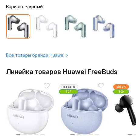
Вариант:
черный
Все товары бренда Huawei
Линейка товаров Huawei FreeBuds
Под заказ
SALE%
TOP
TOP