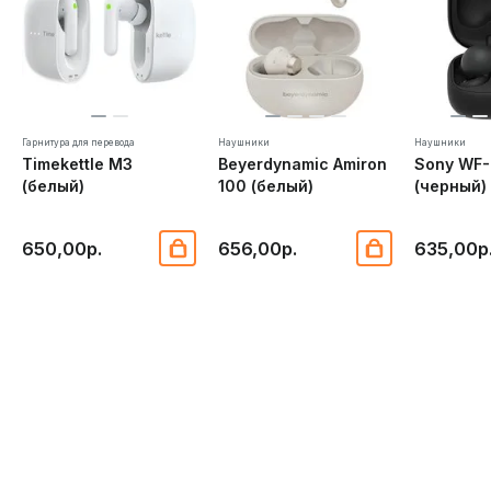
Гарнитура для перевода
Наушники
Наушники
Timekettle M3
Beyerdynamic Amiron
Sony WF-
(белый)
100 (белый)
(черный)
650,00р.
656,00р.
635,00р