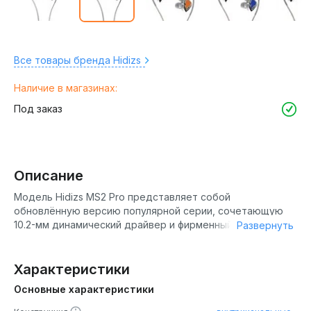
Все товары бренда Hidizs
Наличие в магазинах:
Под заказ
Описание
Модель Hidizs MS2 Pro представляет собой
обновлённую версию популярной серии, сочетающую
10.2-мм динамический драйвер и фирменный арматурный
Развернуть
излучатель Silvercore BA в единой гибридной
акустической системе . Наушники выделяются на фоне
конкурентов уникальной возможностью изменения
Характеристики
звукового профиля с помощью сменных акустических
Основные характеристики
фильтров, позволяя слушателю выбирать из шести
вариантов настройки под разные музыкальные жанры и