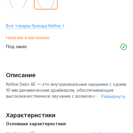
Все товары бренда Kefine
Наличие в магазинах:
Под заказ
Описание
Kefine Delci AE — это внутриканальные наушники с одним
10-мм динамическим драйвером, обеспечивающие
высококачественное звучание с возможностью тюнинга
Развернуть
через сменные насадки. Они представляют собой
обновленную версию популярной модели Delci,
разработанную в сотрудничестве с Angel Ears, и
Характеристики
идеально подходят для пользователей, ищущих
Основные характеристики
универсальное решение с чистым, детализированным
звуком от любых источников.