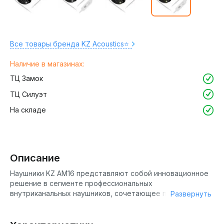
Все товары бренда KZ Acoustics⭐️
Наличие в магазинах:
ТЦ Замок
ТЦ Силуэт
На складе
Описание
Наушники KZ AM16 представляют собой инновационное
решение в сегменте профессиональных
внутриканальных наушников, сочетающее передовые
Развернуть
технологии и высокое качество звука. Они
ориентированы как на аудиофилов, так и на широкую
аудиторию, ценящую чистое и мощное звучание.