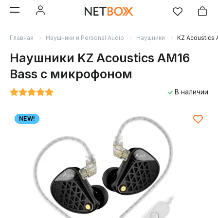
Главная
Наушники и Personal Audio
Наушники
KZ Acoustics
Наушники KZ Acoustics AM16
Bass с микрофоном
В наличии
NEW!