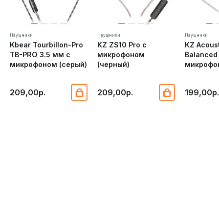
от музыки благодаря технической изощренности,
качеству сборки и эргономике, не выходя за рамки
формального стиля и доступности для
пользователей всех возрастов.
Наушники
Наушники
Наушники
Kbear Tourbillon-Pro
KZ ZS10 Pro с
KZ Acous
TB-PRO 3.5 мм с
микрофоном
Balanced
микрофоном (серый)
(черный)
микрофо
209,00р.
209,00р.
199,00р