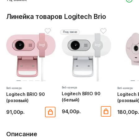
Линейка товаров Logitech Brio
Под заказ
Веб-камера
Веб-камера
Веб-камера
Logitech BRIO 90
Logitech BRIO 90
Logitech 
(белый)
(розовый)
(розовый
94,00р.
91,00р.
180,00р
Описание