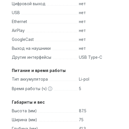
Цифровой выход
нет
USB
нет
Ethernet
нет
AirPlay
нет
GoogleCast
нет
Выход на наушники
нет
Другие интерфейсы
USB Type-C
Питание и время работы
Тип аккумулятора
Li-pol
Время работы (ч)
5
Габариты и вес
Высота (мм)
87.5
Ширина (мм)
75
Глубина (мм)
41.3