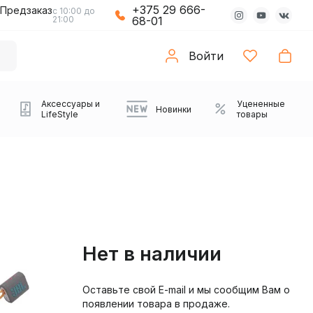
+375 29 666-
Предзаказ
с 10:00 до
21:00
68-01
Войти
Аксессуары и
Уцененные
Новинки
LifeStyle
товары
Нет в наличии
Оставьте свой E-mail и мы сообщим Вам о
Компьютерные колонки
Коврики с подсветкой
Зарядные устройства
Виниловые
Partybox
Плееры
Аудиоинтерфейсы
Звуковые карты
Веб-камеры
Проекторы
Транспорт
Саундбары
появлении товара в продаже.
проигрыватели