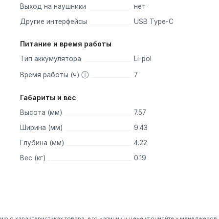
Выход на наушники
нет
портативных колонок, которые могут заинтересовать
Другие интерфейсы
USB Type-C
Питание и время работы
агает хорошее качество звука и длительное время работы от
Тип аккумулятора
Li-pol
 басы и имеет защиту от воды, что делает ее отличным выбо
Время работы (ч)
7
Габариты и вес
ля тех, кто ищет сочетание качества звука, мобильности 
Высота (мм)
7.57
ики делают ее идеальным аксессуаром для любого повода
Ширина (мм)
9.43
Глубина (мм)
4.22
Вес (кг)
0.19
 о характеристиках товара, его наличии и цене уточняйте у менеджеров.