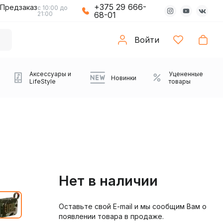
+375 29 666-
Предзаказ
с 10:00 до
21:00
68-01
Войти
Аксессуары и
Уцененные
Новинки
LifeStyle
товары
Нет в наличии
Оставьте свой E-mail и мы сообщим Вам о
Компьютерные колонки
Коврики с подсветкой
Зарядные устройства
Виниловые
Partybox
Плееры
Аудиоинтерфейсы
Звуковые карты
Веб-камеры
Проекторы
Транспорт
Саундбары
появлении товара в продаже.
проигрыватели