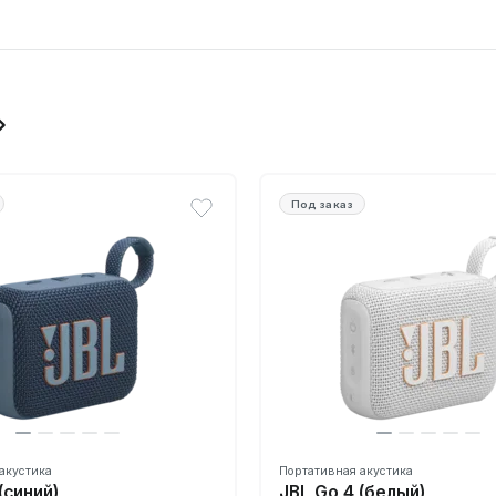
Под заказ
акустика
Портативная акустика
(синий)
JBL Go 4 (белый)