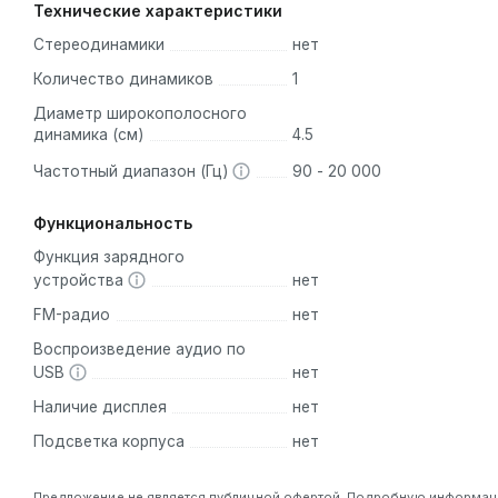
Аналоги
Технические характеристики
Стереодинамики
нет
На рынке представлено несколько аналогичных моделей 
пользователей:
Количество динамиков
1
Anker Soundcore Mini 3
:
Эта компактная колонка предл
Диаметр широкополосного
батареи при более низкой цене.
динамика (см)
4.5
Sony SRS-XB12
:
Предлагает мощный звук с акцентом на
Частотный диапазон (Гц)
90 - 20 000
для активного отдыха.
Функциональность
Портативная колонка JBL Go 4 — это отличный выбор д
Функция зарядного
стиля. Ее компактные размеры и мощные характерист
устройства
нет
FM-радио
нет
Воспроизведение аудио по
USB
нет
Наличие дисплея
нет
Подсветка корпуса
нет
Предложение не является публичной офертой. Подробную информацию