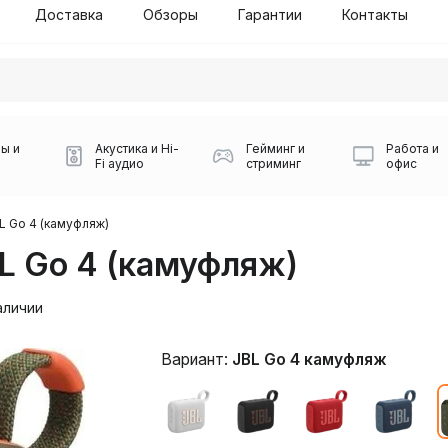
Доставка
Обзоры
Гарантии
Контакты
ы и
Акустика и Hi-
Гейминг и
Работа и
Fi аудио
стриминг
офис
L Go 4 (камуфляж)
L Go 4 (камуфляж)
аличии
Вариант:
JBL Go 4 камуфляж
Силуэт 2-й этаж, 10
0
Игровые мыши Logitech
Портативные колонки
Наборы периферии
Игровые наушники
Микрофоны BOYA
Powerbank
Беспроводные колонки
USB Type-C адаптеры
Коврики для мыши
Ресиверы
Геймпады
Наборы
0