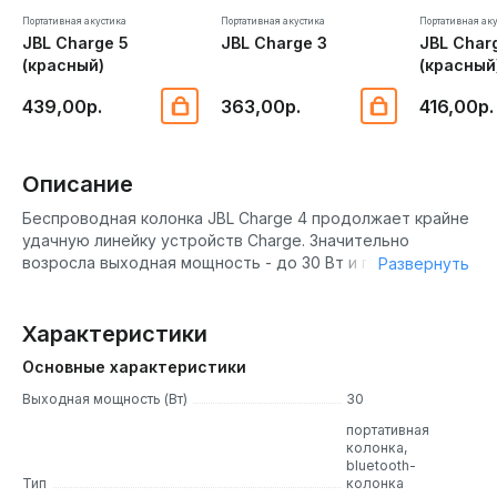
Портативная акустика
Портативная акустика
Портативная ак
JBL Charge 5
JBL Charge 3
JBL Char
(красный)
(красный
439,00р.
363,00р.
416,00р.
Описание
Беспроводная колонка JBL Charge 4 продолжает крайне
удачную линейку устройств Charge. Значительно
возросла выходная мощность - до 30 Вт и полностью
Развернуть
изменилась акустическая составляющая колонки. В JBL
Charge 4 используется один широкополосный динамик
размером 5х9 см, способный одинаково хорошо играть
Характеристики
как низкие, так и высокие частоты. Также используются
Основные характеристики
2 пассивных излучателя для большей выразительности
низких частот.
Выходная мощность (Вт)
30
Защита от влаги по стандарту IPX7
портативная
колонка,
Хотите наслаждаться громкой музыкой возле водоёма
bluetooth-
Тип
колонка
или бассейна, а может быть взять колонку в длительное