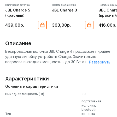
Портативная акустика
Портативная акустика
Портативная ак
JBL Charge 5
JBL Charge 3
JBL Char
(красный)
(красный
439,00р.
363,00р.
416,00р.
Описание
Беспроводная колонка JBL Charge 4 продолжает крайне
удачную линейку устройств Charge. Значительно
возросла выходная мощность - до 30 Вт и полностью
Развернуть
изменилась акустическая составляющая колонки. В JBL
Charge 4 используется один широкополосный динамик
размером 5х9 см, способный одинаково хорошо играть
Характеристики
как низкие, так и высокие частоты. Также используются
Основные характеристики
2 пассивных излучателя для большей выразительности
низких частот.
Выходная мощность (Вт)
30
Защита от влаги по стандарту IPX7
портативная
колонка,
Хотите наслаждаться громкой музыкой возле водоёма
bluetooth-
Тип
колонка
или бассейна, а может быть взять колонку в длительное