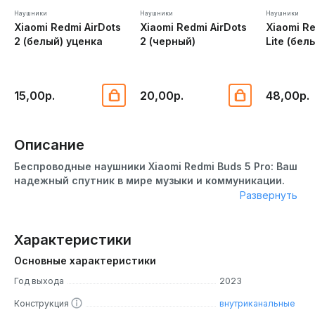
Наушники
Наушники
Наушники
Xiaomi Redmi AirDots
Xiaomi Redmi AirDots
Xiaomi R
2 (белый) уценка
2 (черный)
Lite (бел
15,00р.
20,00р.
48,00р.
Описание
Беспроводные наушники Xiaomi Redmi Buds 5 Pro: Ваш
надежный спутник в мире музыки и коммуникации.
Развернуть
С Xiaomi Redmi Buds 5 Pro вы погрузитесь в качественное
звучание без лишних проводов. Эти беспроводные
наушники обеспечивают удобство, стиль и
Характеристики
функциональность. Благодаря стильному дизайну и
Основные характеристики
передовым технологическим решениям, эти наушники
станут незаменимым спутником для прослушивания
Год выхода
2023
музыки и ведения разговоров.
Конструкция
внутриканальные