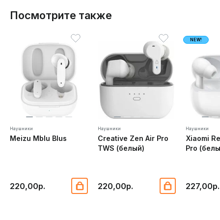
Посмотрите также
NEW!
Наушники
Наушники
Наушники
Meizu Mblu Blus
Creative Zen Air Pro
Xiaomi R
TWS (белый)
Pro (белы
220,00р.
220,00р.
227,00р.