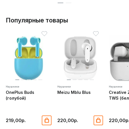
Популярные товары
Наушники
Наушники
Наушники
OnePlus Buds
Meizu Mblu Blus
Creative 
(голубой)
TWS (бел
219,00р.
220,00р.
220,00р