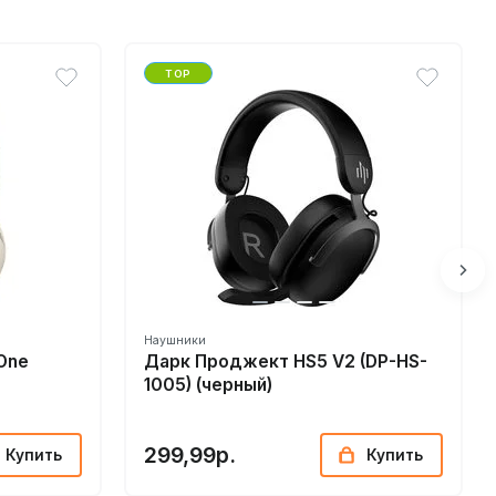
TOP
Наушники
One
Дарк Проджект HS5 V2 (DP-HS-
1005) (черный)
299,99р.
Купить
Купить