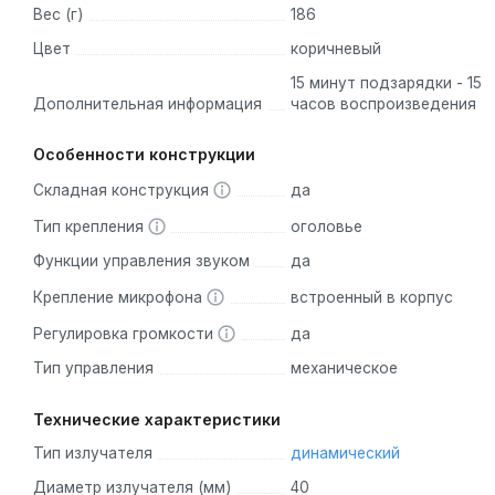
Sennheiser HD 4.50BTNC:
Эти беспроводные наушники 
Вес (г)
186
использовании во время движения. Модель Sennheiser HD
Цвет
коричневый
устройствами и обеспечивает непревзойденное качество 
15 минут подзарядки - 15
шумоподавления NoiseGard.
Дополнительная информация
часов воспроизведения
Beyerdynamic DT 770 Pro 250 Ohm:
Это закрытые дина
Особенности конструкции
звукоизоляцию и детализированное звучание. Они особе
аудиооборудованием, обеспечивая чистый и мощный звук 
Складная конструкция
да
250 Ohm
отлично подходит для мониторинга и сведения з
Тип крепления
оголовье
Audio-Technica ATH-M50x:
В этой модели наушников в
Функции управления звуком
да
истинным меломанам. Полноразмерные наушники разработ
Крепление микрофона
встроенный в корпус
обеспечивают чистый и детализированный звук, а также
Регулировка громкости
да
кабелей. Наушники ATH-M50x обеспечивают точное воспро
Тип управления
механическое
идеальными для просмотра фильмов, прослушивания музык
Технические характеристики
Если вам нужны стильные и функциональные беспровод
Тип излучателя
динамический
удачно сочетают невероятно глубокий, насыщенный з
Диаметр излучателя (мм)
40