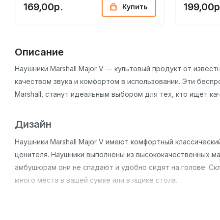
169,00р.
199,00р
Купить
Описание
Наушники Marshall Major V — культовый продукт от извес
качеством звука и комфортом в использовании. Эти бесп
Marshall, станут идеальным выбором для тех, кто ищет ка
Дизайн
Наушники Marshall Major V имеют комфортный классически
ценителя. Наушники выполнены из высококачественных ма
амбушюрам они не спадают и удобно сидят на голове. Ск
много места в вашей сумке или в ящике стола.
Основные особенности