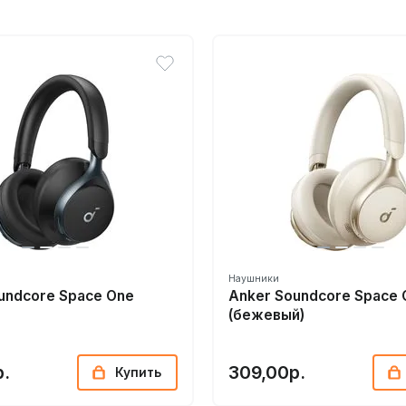
Наушники
undcore Space One
Anker Soundcore Space 
(бежевый)
р.
309,00р.
Купить