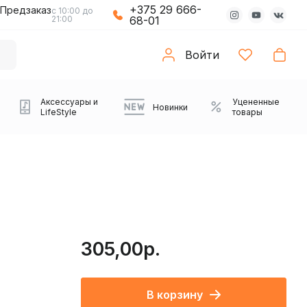
+375 29 666-
Предзаказ
с 10:00 до
21:00
68-01
Войти
Аксессуары и
Уцененные
Новинки
LifeStyle
товары
305,00р.
Компьютерные колонки
Коврики с подсветкой
Зарядные устройства
Виниловые
Partybox
Плееры
Аудиоинтерфейсы
Звуковые карты
Веб-камеры
Проекторы
Транспорт
Саундбары
В корзину
проигрыватели