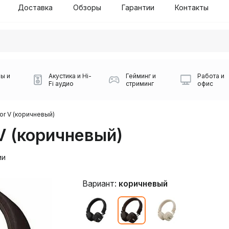
Доставка
Обзоры
Гарантии
Контакты
ы и
Акустика и Hi-
Гейминг и
Работа и
Fi аудио
стриминг
офис
jor V (коричневый)
V (коричневый)
ии
Вариант:
коричневый
Силуэт 2-й этаж, 10
0
Игровые мыши Logitech
Портативные колонки
Наборы периферии
Игровые наушники
Микрофоны BOYA
Powerbank
Беспроводные колонки
USB Type-C адаптеры
Коврики для мыши
Ресиверы
Геймпады
Наборы
0