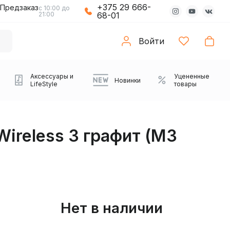
+375 29 666-
Предзаказ
с 10:00 до
21:00
68-01
Войти
Аксессуары и
Уцененные
Новинки
LifeStyle
товары
ireless 3 графит (M3
Нет в наличии
Компьютерные колонки
Коврики с подсветкой
Зарядные устройства
Виниловые
Partybox
Плееры
Аудиоинтерфейсы
Звуковые карты
Веб-камеры
Проекторы
Транспорт
Саундбары
проигрыватели