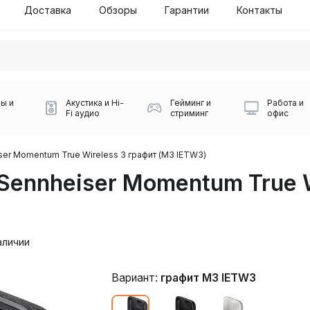
Доставка
Обзоры
Гарантии
Контакты
ы и
Акустика и Hi-
Гейминг и
Работа и
Fi аудио
стриминг
офис
ser Momentum True Wireless 3 графит (M3 IETW3)
ennheiser Momentum True W
аличии
Силуэт 2-й этаж, 10
0
Вариант:
графит M3 IETW3
Игровые мыши Logitech
Портативные колонки
Наборы периферии
Игровые наушники
Микрофоны BOYA
Powerbank
Беспроводные колонки
USB Type-C адаптеры
Коврики для мыши
Ресиверы
Геймпады
Наборы
0