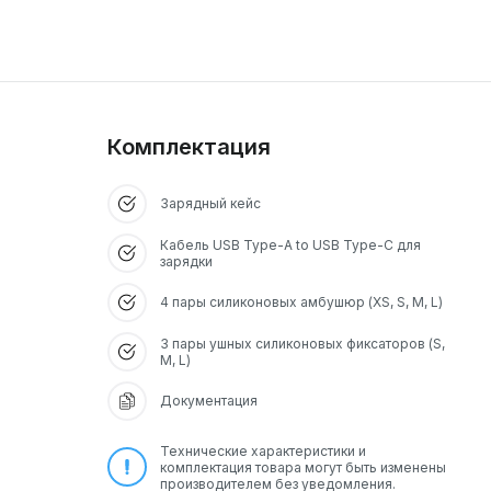
Комплектация
Зарядный кейс
Кабель USB Type-A to USB Type-C для
зарядки
4 пары силиконовых амбушюр (XS, S, M, L)
3 пары ушных силиконовых фиксаторов (S,
M, L)
Документация
Технические характеристики и
комплектация товара могут быть изменены
производителем без уведомления.