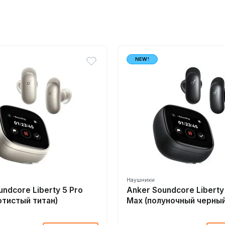
NEW!
Наушники
undcore Liberty 5 Pro
Anker Soundcore Liberty
отистый титан)
Max (полуночный черный