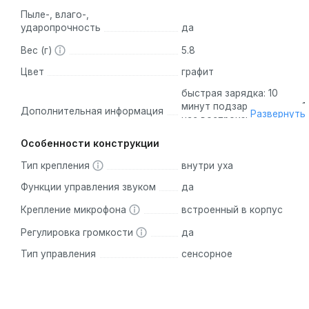
Пыле-, влаго-,
ударопрочность
да
Вес (г)
5.8
Цвет
графит
быстрая зарядка: 10
минут подзарядки дают 1
Дополнительная информация
Развернуть
час воспроизведения,
фирменное приложение
Особенности конструкции
для кастомизации
наушников - Sennheiser
Тип крепления
внутри уха
Smart Control
Функции управления звуком
да
Крепление микрофона
встроенный в корпус
Регулировка громкости
да
Тип управления
сенсорное