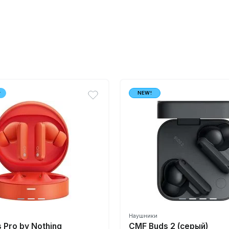
т
NEW!
Наушники
 Pro by Nothing
CMF Buds 2 (серый)