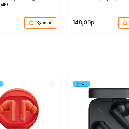
вый)
.
148,00р.
Купить
т
NEW!