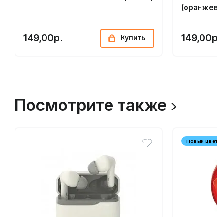
(оранже
149,00р.
149,00р
Купить
Посмотрите также
Новый цве