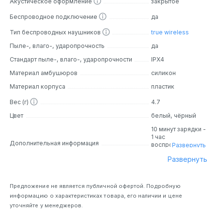
Акустическое оформление
закрытое
Беспроводное подключение
да
Тип беспроводных наушников
true wireless
Пыле-, влаго-, ударопрочность
да
Стандарт пыле-, влаго-, ударопрочности
IPX4
Материал амбушюров
силикон
Материал корпуса
пластик
Вес (г)
4.7
Цвет
белый, чёрный
10 минут зарядки -
1 час
Дополнительная информация
воспроизведения;
Развернуть
4 часа
Развернуть
автономной
работы с
включенным
шумоподавлением
Предложение не является публичной офертой. Подробную
и 24 часа с
информацию о характеристиках товара, его наличии и цене
зарядным кейсом
уточняйте у менеджеров.