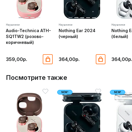
Наушники
Наушники
Наушники
Audio-Technica ATH-
Nothing Ear 2024
Nothing 
SQ1TW2 (розово-
(черный)
(белый)
коричневый)
359,00р.
364,00р.
364,00р
Посмотрите также
NEW!
NEW!