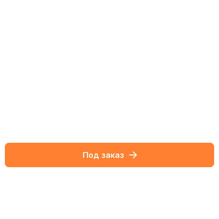
Под заказ
Netbox-блог
Обзоры