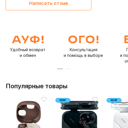
Написать отзыв
Удобный возврат
Консультация
и обмен
и помощь в выборе
и п
о
Популярные товары
NEW!
NEW!