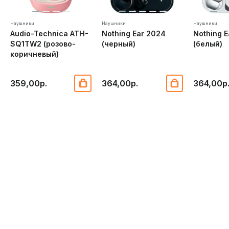
Наушники
Наушники
Наушники
Audio-Technica ATH-
Nothing Ear 2024
Nothing 
SQ1TW2 (розово-
(черный)
(белый)
коричневый)
359,00р.
364,00р.
364,00р