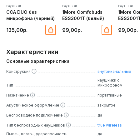
Наушники
Наушники
Наушники
CCA DUO без
1More Comfobuds
1More Co
микрофона (черный)
ESS3001T (белый)
ESS3001T
135,00р.
99,00р.
99,00р.
Характеристики
Основные характеристики
Конструкция
внутриканальные
наушники с
Тип
микрофоном
Назначение
портативные
Акустическое оформление
закрытое
Беспроводное подключение
да
Тип беспроводных наушников
true wireless
Пыле-, влаго-, ударопрочность
да