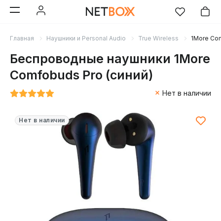
Главная
Наушники и Personal Audio
True Wireless
1More Com
Беспроводные наушники 1More
Comfobuds Pro (синий)
Нет в наличии
Нет в наличии