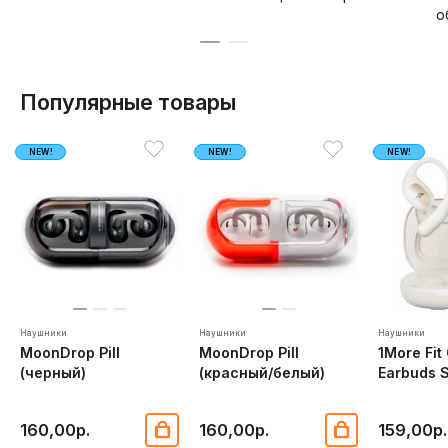
о
Популярные товары
NEW!
NEW!
NEW!
Наушники
Наушники
Наушники
MoonDrop Pill
MoonDrop Pill
1More Fit
(черный)
(красный/белый)
Earbuds 
160,00р.
160,00р.
159,00р.