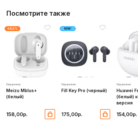
Посмотрите также
SALE%
NEW!
Наушники
Наушники
Наушники
Meizu Mblus+
Fill Key Pro (черный)
Huawei F
(белый)
(белый) 
версия
158,00р.
175,00р.
154,00р.