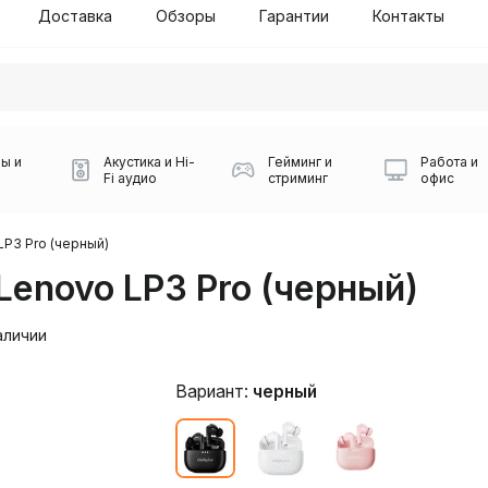
Доставка
Обзоры
Гарантии
Контакты
ы и
Акустика и Hi-
Гейминг и
Работа и
Fi аудио
стриминг
офис
LP3 Pro (черный)
enovo LP3 Pro (черный)
аличии
Вариант:
черный
Силуэт 2-й этаж, 10
0
Игровые мыши Logitech
Портативные колонки
Наборы периферии
Игровые наушники
Микрофоны BOYA
Powerbank
Беспроводные колонки
USB Type-C адаптеры
Коврики для мыши
Ресиверы
Геймпады
Наборы
0