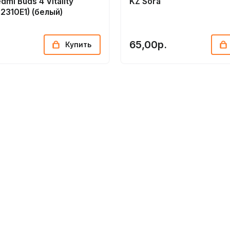
dmi Buds 4 Vitality
KZ Sora
M2310E1) (белый)
65,00р.
Купить