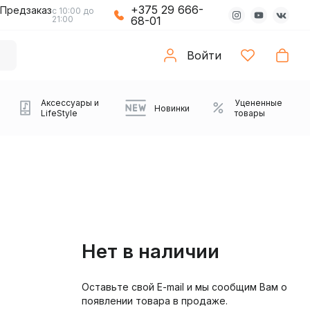
+375 29 666-
Предзаказ
с 10:00 до
21:00
68-01
Войти
Аксессуары и
Уцененные
Новинки
LifeStyle
товары
Нет в наличии
Оставьте свой E-mail и мы сообщим Вам о
Компьютерные колонки
Коврики с подсветкой
Зарядные устройства
Виниловые
Partybox
Плееры
Аудиоинтерфейсы
Звуковые карты
Веб-камеры
Проекторы
Транспорт
Саундбары
появлении товара в продаже.
проигрыватели