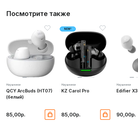
Посмотрите также
NEW!
Наушники
Наушники
Наушники
QCY ArcBuds (HT07)
KZ Carol Pro
Edifier X
(белый)
85,00р.
85,00р.
90,00р.