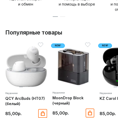
и обмен
и помощь в выборе
и п
о
Популярные товары
NEW!
NEW!
Наушники
Наушники
Наушники
MoonDrop Block
QCY ArcBuds (HT07)
KZ Carol 
(черный)
(белый)
85,00р.
85,00р.
85,00р.