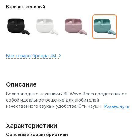
Вариант:
зеленый
Все товары бренда JBL
Описание
Беспроводные наушники JBL Wave Beam представляют
собой идеальное решение для любителей
качественного звука и удобства. Эти наушники с
Развернуть
технологией True Wireless обеспечивают свободу
движений и исключительное качество звучания
благодаря использованию Bluetooth 5.3. С
Характеристики
динамическими драйверами диаметром 8 мм, они
Основные характеристики
воспроизводят широкий частотный диапазон от 20 Гц до