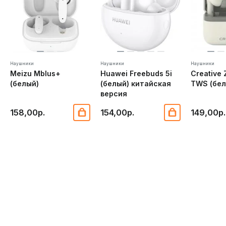
Наушники
Наушники
Наушники
Meizu Mblus+
Huawei Freebuds 5i
Creative 
(белый)
(белый) китайская
TWS (бел
версия
158,00р.
154,00р.
149,00р.