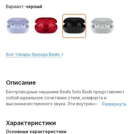
Вариант:
черный
Все товары бренда Beats
Описание
Беспроводные наушники Beats Solo Buds представляют
собой идеальное сочетание стиля, комфорта и
высококачественного звука. Эти внутриканальные
Развернуть
наушники обеспечивают исключительное качество
звучания, позволяя пользователям наслаждаться
музыкой и звонками без проводов. Они совместимы как с
Характеристики
устройствами Apple, так и с Android, что делает их
Основные характеристики
универсальным выбором для всех пользователей.