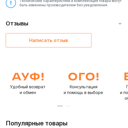
Технические характеристики и комплектация товара могут
быть изменены производителем без уведомления.
Беспроводные наушники Beats Solo Buds — это не
просто аксессуар, а необходимый элемент для тех,
кто ценит качество звука, стиль и комфорт в
Отзывы
повседневной жизни.
Написать отзыв
Удобный возврат
Консультация
и обмен
и помощь в выборе
и п
о
Популярные товары