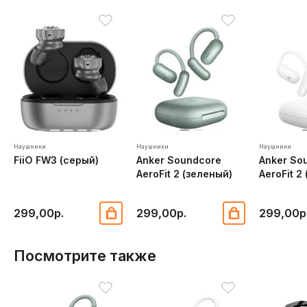
Наушники
Наушники
Наушники
FiiO FW3 (серый)
Anker Soundcore
Anker So
AeroFit 2 (зеленый)
AeroFit 2
299,00р.
299,00р.
299,00р
Посмотрите также