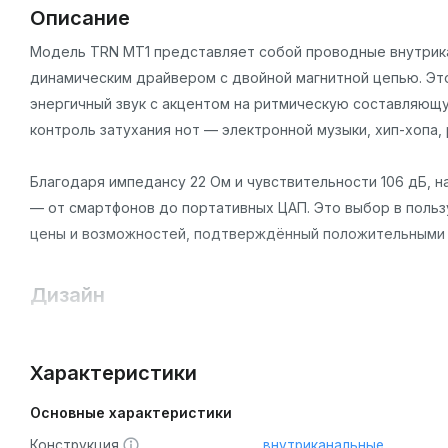
Описание
Модель TRN MT1 представляет собой проводные внутрика
динамическим драйвером с двойной магнитной цепью. Эт
энергичный звук с акцентом на ритмическую составляющу
контроль затухания нот — электронной музыки, хип-хопа, 
Благодаря импедансу 22 Ом и чувствительности 106 дБ, 
— от смартфонов до портативных ЦАП. Это выбор в польз
цены и возможностей, подтверждённый положительными 
Дизайн
Конструкция TRN MT1 подчинена принципам функционально
Корпуса и материалы:
Корпуса наушников изготавлива
Характеристики
обеспечивает прочность, глянцевый блеск и визуальную 
изумрудно-зелёный и классический чёрный. Эргономичная
Основные характеристики
для надёжной фиксации даже во время активных движений,
Конструкция
внутриканальные