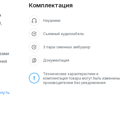
Комплектация
м
Наушники
,
Съемный аудиокабель
3 пары сменных амбушюр
вами
Документация
ения
Технические характеристики и
комплектация товара могут быть изменены
производителем без уведомления.
рнуть
орый
ный,
ны
х