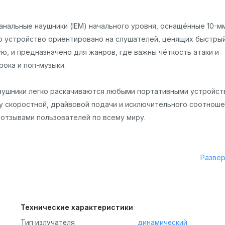
нальные наушники (IEM) начального уровня, оснащённые 10-м
о устройство ориентировано на слушателей, ценящих быстрый
ю, и предназначено для жанров, где важны чёткость атаки и
рока и поп-музыки.
наушники легко раскачиваются любыми портативными устройст
у скоростной, драйвовой подачи и исключительного соотнош
отзывами пользователей по всему миру.
Разве
й эстетики и комфорта при длительном использовании.
ются из высококачественного импортного поликарбоната, кот
прозрачность. Доступны три ярких цветовых решения: прозрач
 форма корпуса разработана с учётом анатомии ушной ракови
Технические характеристики
 таких как бег или занятия спортом. Пользователи на форума
Тип излучателя
динамический