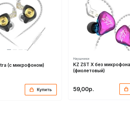
Наушники
KZ ZST X без микрофон
ltra (с микрофоном)
(фиолетовый)
59,00р.
Купить