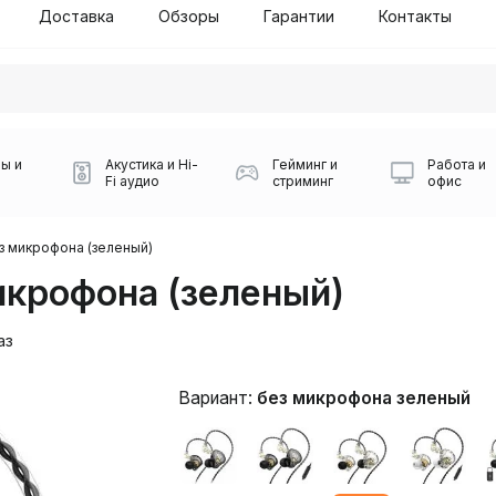
Доставка
Обзоры
Гарантии
Контакты
ы и
Акустика и Hi-
Гейминг и
Работа и
Fi аудио
стриминг
офис
з микрофона (зеленый)
икрофона (зеленый)
аз
Вариант:
без микрофона зеленый
Силуэт 2-й этаж, 10
0
Игровые мыши Logitech
Портативные колонки
Наборы периферии
Игровые наушники
Микрофоны BOYA
Powerbank
Беспроводные колонки
USB Type-C адаптеры
Коврики для мыши
Ресиверы
Геймпады
Наборы
0