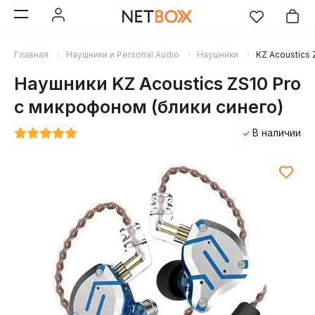
Главная
Наушники и Personal Audio
Наушники
KZ Acoustics 
Наушники KZ Acoustics ZS10 Pro
с микрофоном (блики синего)
В наличии