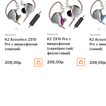
Наушники
Наушники
Наушники
KZ ZS10 Pro с
KZ Acoustics ZS10
KZ Acous
микрофоном
Pro с микрофоном
Pro с ми
(серебристый/
(черный)
(синий)
фиолетовый)
209,00р.
209,00р.
209,00р