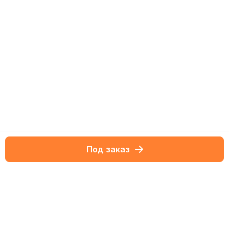
Под заказ
Netbox-блог
Обзоры