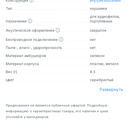
Конструкция
внутриканальные
универсальным выбором для дома, работы,
Тип
наушники
путешествий и активного образа жизни.
для аудиофилов,
Назначение
портативные
Дизайн
Акустическое оформление
закрытое
Shanling SONO S отличаются элегантным и
Беспроводное подключение
нет
минималистичным дизайном. Корпус выполнен в
классическом черном цвете с матовой текстурой, что
Пыле-, влаго-, ударопрочность
нет
придает модели строгий и современный вид.
Материал амбушюров
силикон
Компактная форма и эргономичная посадка
обеспечивают удобство при длительном использовании.
Материал корпуса
пластик, металл
Амбушюры изготовлены из мягкого материала, что
Вес (г)
8.3
гарантирует комфорт даже при многочасовом
Цвет
серебристый
прослушивании. Легкий вес делает наушники
практичными для ежедневного ношения, а прочные
Развернуть
материалы корпуса обеспечивают долговечность и
устойчивость к износу.
Предложение не является публичной офертой. Подробную
информацию о характеристиках товара, его наличии и цене
Основные особенности
уточняйте у менеджеров.
Сопротивление:
16 Ом.
Чувствительность:
103±3 дБ.