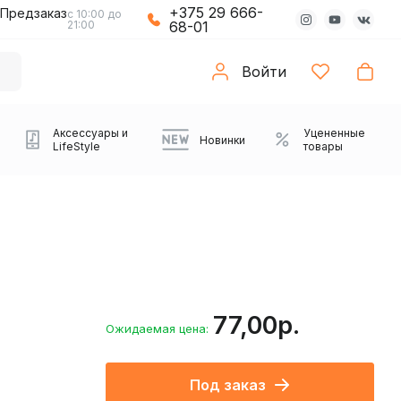
+375 29 666-
Предзаказ
с 10:00 до
21:00
68-01
Войти
Аксессуары и
Уцененные
Новинки
LifeStyle
товары
77,00р.
Ожидаемая цена:
Компьютерные колонки
Коврики с подсветкой
Зарядные устройства
Виниловые
Partybox
Плееры
Аудиоинтерфейсы
Звуковые карты
Веб-камеры
Проекторы
Транспорт
Саундбары
Под заказ
проигрыватели