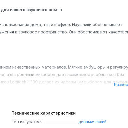
 для вашего звукового опыта
 использования дома, так и в офисе. Наушники обеспечивают
ружения в звуковое пространство. Они обеспечивают качеств
анием качественных материалов. Мягкие амбушюры и регулир
ове, а встроенный микрофон дает возможность общаться без
иков Logitech H390 делает их идеальным выбором для длител
Разве
Технические характеристики
умоподавления позволяет четко слышать ваш голос, даже в ш
Тип излучателя
динамический