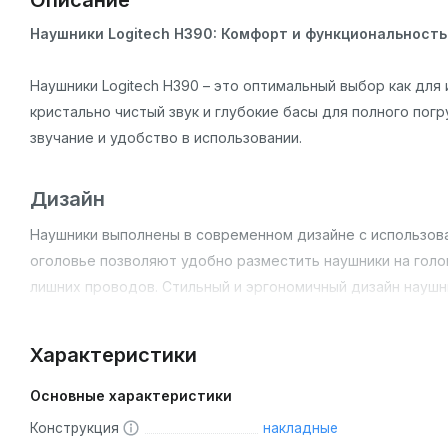
Описание
Наушники Logitech H390: Комфорт и функциональность
Наушники Logitech H390 – это оптимальный выбор как для
кристально чистый звук и глубокие басы для полного пог
звучание и удобство в использовании.
Дизайн
Наушники выполнены в современном дизайне с использов
оголовье позволяют удобно разместить наушники на гол
лишних проводов. Стильный и эргономичный дизайн наушн
использования.
Характеристики
Основные особенности
Основные характеристики
Шумоподавление:
Встроенный микрофон с системой ш
Конструкция
накладные
обстановке.