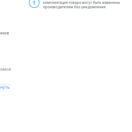
комплектация товара могут быть изменены
производителем без уведомления.
енное
уемое
ьного
рнуть
умной