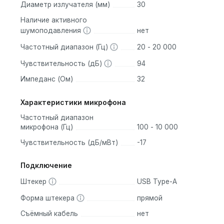
Диаметр излучателя (мм)
30
ляют вам оставаться в курсе событий вокруг, даже когда вы 
Наличие активного
шумоподавления
нет
 звука и включайте/выключайте микрофон одним движением.
подключения к компьютеру или ноутбуку.
Частотный диапазон (Гц)
20 - 20 000
Чувствительность (дБ)
94
Импеданс (Ом)
32
одителей, такие как:
Характеристики микрофона
ля тех, кто ищет простые наушники для общения.
Частотный диапазон
тельными функциями для бизнес-коммуникаций.
микрофона (Гц)
100 - 10 000
чества и доступности.
Чувствительность (дБ/мВт)
-17
, кто ценит комфорт, качество звука и функциональность.
Подключение
Штекер
USB Type-A
Форма штекера
прямой
Съёмный кабель
нет