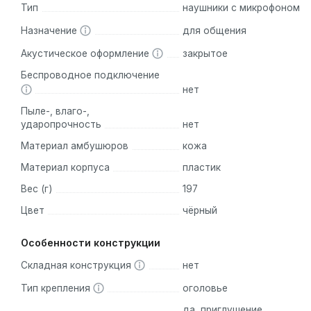
Тип
наушники с микрофоном
Открытое акустическое оформление:
Наушники позво
надеваете.
Назначение
для общения
Пульт управления на проводе:
Регулируйте громкость
Акустическое оформление
закрытое
Удобство подключения:
Интерфейс USB для простого 
Беспроводное подключение
нет
Аналоги
Пыле-, влаго-,
ударопрочность
нет
Среди аналогов можно выделить модели от других произв
Материал амбушюров
кожа
Logitech H340:
Более компактные и легкие, подходят д
Logitech H570e:
Профессиональные наушники с дополни
Материал корпуса
пластик
Наушники Logitech H390 выделяются своим сочетанием ка
Вес (г)
197
Цвет
чёрный
Наушники Logitech H390 – это надежный выбор для тех
Погрузитесь в мир звуков с Logitech H390!
Особенности конструкции
Складная конструкция
нет
Тип крепления
оголовье
да, приглушение