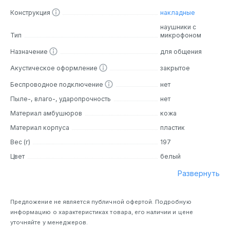
использовании.
Конструкция
накладные
наушники с
Дизайн
Тип
микрофоном
Назначение
для общения
Наушники выполнены в современном дизайне с
использованием качественных материалов. Мягкие
Акустическое оформление
закрытое
амбушюры и регулируемое оголовье позволяют удобно
разместить наушники на голове, а встроенный микрофон
Беспроводное подключение
нет
дает возможность общаться без лишних проводов.
Пыле-, влаго-, ударопрочность
нет
Стильный и эргономичный дизайн наушников Logitech
Материал амбушюров
кожа
H390 делает их идеальным выбором для длительного
использования.
Материал корпуса
пластик
Вес (г)
197
Основные особенности
Цвет
белый
Шумоподавление:
Встроенный микрофон с системой
Развернуть
шумоподавления позволяет четко слышать ваш голос,
даже в шумной обстановке.
Открытое акустическое оформление:
Наушники
Предложение не является публичной офертой. Подробную
позволяют вам оставаться в курсе событий вокруг,
информацию о характеристиках товара, его наличии и цене
даже когда вы их надеваете.
уточняйте у менеджеров.