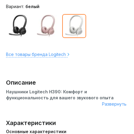
Вариант:
белый
Все товары бренда Logitech
Описание
Наушники Logitech H390: Комфорт и
функциональность для вашего звукового опыта
Развернуть
Наушники Logitech H390 – это оптимальный выбор как
для использования дома, так и в офисе. Наушники
обеспечивают кристально чистый звук и глубокие басы
Характеристики
для полного погружения в звуковое пространство. Они
Основные характеристики
обеспечивают качественное звучание и удобство в