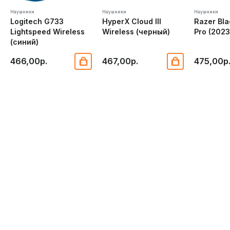
потенциал и добиваться побед в самых сложных
Наушники
Наушники
Наушники
играх.
Logitech G733
HyperX Cloud III
Razer Bl
Lightspeed Wireless
Wireless (черный)
Pro (202
(синий)
466,00р.
467,00р.
475,00р