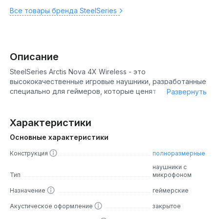
Все товары бренда SteelSeries
Описание
SteelSeries Arctis Nova 4X Wireless - это
высококачественные игровые наушники, разработанные
специально для геймеров, которые ценят
Развернуть
непревзойденное качество звука и максимальный
комфорт во время длительных игровых сессий. Эти
беспроводные наушники сочетают в себе передовые
Характеристики
технологии и эргономичный дизайн, обеспечивая полное
Основные характеристики
погружение в игровой процесс.
Конструкция
полноразмерные
Дизайн
наушники с
Тип
микрофоном
Arctis Nova 4X Wireless отличаются современным и
Назначение
геймерские
стильным дизайном, который гармонично впишется в
любую игровую установку. Наушники выполнены из
Акустическое оформление
закрытое
высококачественных материалов, включая мягкие