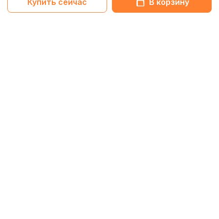
Купить сейчас
В корзину
Netbox-блог
Обзоры
11 Февраля 2026
Обзор HiFiMan Audivina LE: Масштабный звук в
закрытом корпусе