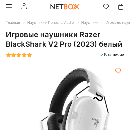
Главная
Наушники и Personal Audio
Наушники
Игровые нау
Игровые наушники Razer
BlackShark V2 Pro (2023) белый
В наличии