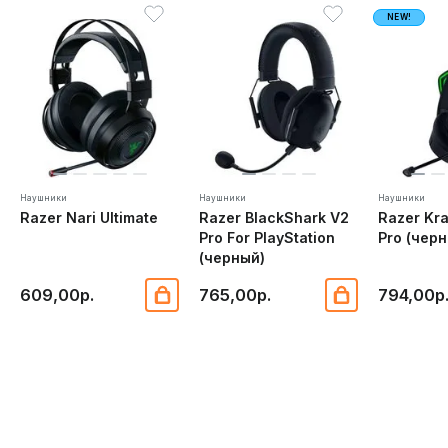
NEW!
Наушники
Наушники
Наушники
Razer Nari Ultimate
Razer BlackShark V2
Razer Kra
Pro For PlayStation
Pro (чер
(черный)
609,00р.
765,00р.
794,00р