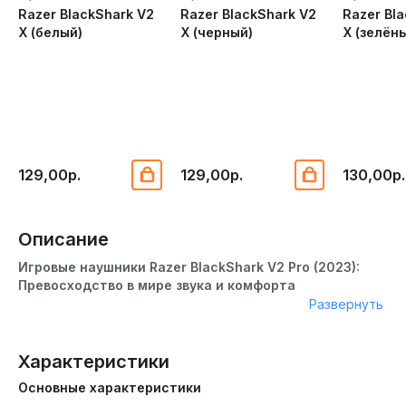
Razer BlackShark V2
Razer BlackShark V2
Razer Bl
X (белый)
X (черный)
X (зелён
129,00р.
129,00р.
130,00р.
Описание
Игровые наушники Razer BlackShark V2 Pro (2023):
Превосходство в мире звука и комфорта
Развернуть
Разработанные с учетом потребностей геймеров,
наушники Razer BlackShark V2 Pro (2023) представляют
собой идеальное сочетание кристально чистого звука,
Характеристики
улучшенной шумоизоляции и комфорта на протяжении
Основные характеристики
всего дня.