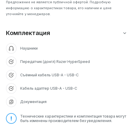
Предложение не является публичной офертой. Подробную
составляет 390 граммов, что при наличии встроенного
информацию о характеристиках товара, его наличии и цене
аккумулятора и электроники является
уточняйте у менеджеров.
сбалансированным показателем для беспроводной
модели.
Комплектация
Особого внимания заслуживает эргономика: большие
овальные амбушюры выполнены из мягкой
искусственной кожи с наполнителем из пены с эффектом
Наушники
памяти, что обеспечивает полное облегание ушей и
равномерное распределение давления . Регулируемое
Передатчик (донгл) Razer HyperSpeed
оголовье с мягкой прокладкой дополняет комфорт,
позволяя носить гарнитуру часами без утомления. На
левой чашке расположены удобные органы управления:
Съёмный кабель USB-A - USB-C
колесо регулировки громкости, кнопка отключения
микрофона и USB-C порт для зарядки; на правой —
Кабель адаптер USB-A - USB-C
кнопка SmartSwitch для переключения между режимами
подключения и кнопка баланса игры/чата.
Документация
Основные особенности
Технические характеристики и комплектация товара могут
быть изменены производителем без уведомления.
Техническое превосходство Razer Kraken Kitty V3 Pro
базируется на ряде ключевых инноваций.