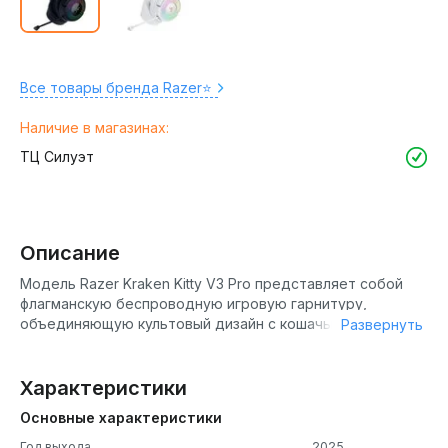
Все товары бренда Razer⭐️
Наличие в магазинах:
ТЦ Силуэт
Описание
Модель Razer Kraken Kitty V3 Pro представляет собой
флагманскую беспроводную игровую гарнитуру,
объединяющую культовый дизайн с кошачьими ушками и
Развернуть
передовые аудиотехнологии. Это устройство создано
для стримеров, геймеров и всех, кто ценит
индивидуальность, не жертвуя при этом качеством
Характеристики
звука и функциональностью. Гарнитура сочетает в себе
Основные характеристики
мощные 40-мм титановые драйверы, трёхрежимное
беспроводное подключение и эффектную
Год выхода
2025