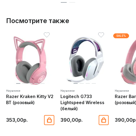
Посмотрите также
SALE%
Наушники
Наушники
Наушники
Razer Kraken Kitty V2
Logitech G733
Razer Ba
BT (розовый)
Lightspeed Wireless
(розовый
(белый)
353,00р.
390,00р.
390,00р