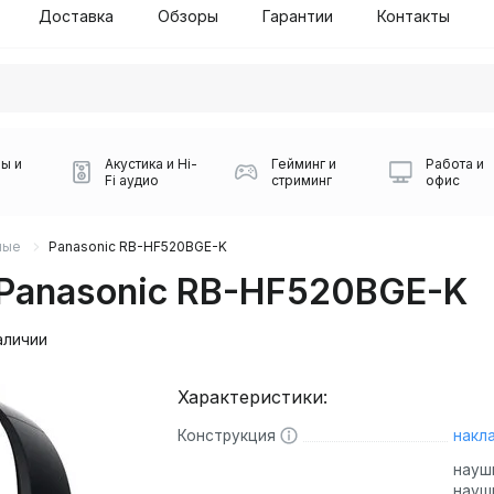
Доставка
Обзоры
Гарантии
Контакты
ы и
Акустика и Hi-
Гейминг и
Работа и
Fi аудио
стриминг
офис
ные
Panasonic RB-HF520BGE-K
Panasonic RB-HF520BGE-K
аличии
Характеристики:
Силуэт 2-й этаж, 10
0
Конструкция
накл
Игровые мыши Logitech
Портативные колонки
Наборы периферии
Игровые наушники
Микрофоны BOYA
Powerbank
Беспроводные колонки
USB Type-C адаптеры
Коврики для мыши
Ресиверы
Геймпады
Наборы
0
науш
науш