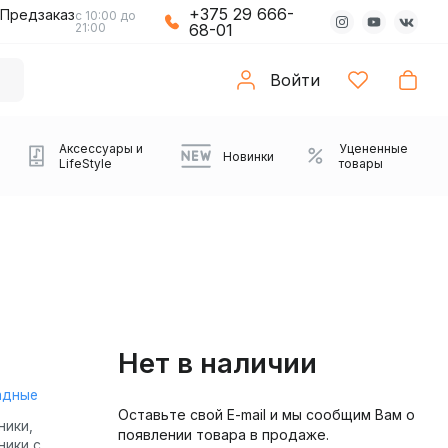
+375 29 666-
Предзаказ
с 10:00 до
21:00
68-01
Войти
Аксессуары и
Уцененные
Новинки
LifeStyle
товары
Нет в наличии
адные
Оставьте свой E-mail и мы сообщим Вам о
Компьютерные колонки
Коврики с подсветкой
Зарядные устройства
Виниловые
Partybox
Плееры
Аудиоинтерфейсы
Звуковые карты
Веб-камеры
Проекторы
Транспорт
Саундбары
ники,
появлении товара в продаже.
проигрыватели
ники с