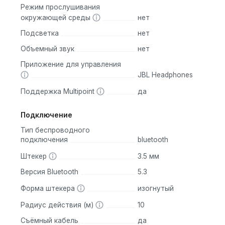
Режим прослушивания
 мм гарантируют мощный и чистый звук с настоящими басами
окружающей среды
нет
пособны работать до 76 часов в режиме гарнитуры. Забудьте 
Подсветка
нет
Объемный звук
нет
й задержкой и высокой стабильностью.
ут обеспечивает 3 часа автономной работы.
Приложение для управления
JBL Headphones
 лишних усилий.
Поддержка Multipoint
да
Подключение
вуком и удобством.
Тип беспроводного
ельным временем работы.
подключения
bluetooth
ов, но JBL Tune 720BT выделяются благодаря своему качест
Штекер
3.5 мм
 зарядки.
Версия Bluetooth
5.3
Форма штекера
изогнутый
ушники, это ваш верный спутник в мире музыки. Погрузите
 нотой!
Радиус действия (м)
10
Съёмный кабель
да