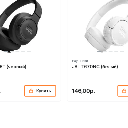
Наушники
BT (черный)
JBL T670NC (белый)
.
146,00р.
Купить