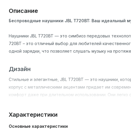
Описание
Беспроводные наушники JBL T720BT: Ваш идеальный м
Наушники JBL T720BT — это симбиоз передовых технологи
720BT – это отличный выбор для любителей качественног
одной зарядки, что позволяет слушать музыку на протяж
Дизайн
Стильные и элегантные, JBL T720BT — это наушники, кото
корпус с металлическими акцентами придает им совреме
комфорт даже при длительном использовании. Они легко
подходит для ушей. Также наушники оснащены встроенным
необходимости доставать телефон.
Характеристики
Основные характеристики
Основные особенности