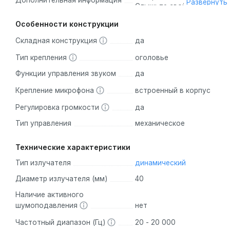
Дополнительная информация
Развернуть
Слышьте свой голос,
когда говорите с Voice
Особенности конструкции
Aware.
Складная конструкция
да
Тип крепления
оголовье
Функции управления звуком
да
Крепление микрофона
встроенный в корпус
Регулировка громкости
да
Тип управления
механическое
Технические характеристики
Тип излучателя
динамический
Диаметр излучателя (мм)
40
Наличие активного
шумоподавления
нет
Частотный диапазон (Гц)
20 - 20 000