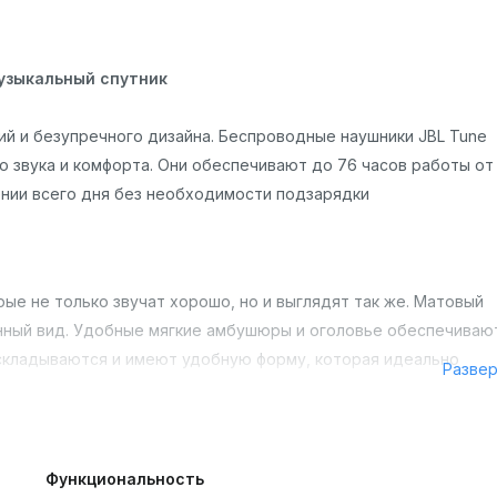
узыкальный спутник
й и безупречного дизайна. Беспроводные наушники JBL Tune
о звука и комфорта. Они обеспечивают до 76 часов работы от
ении всего дня без необходимости подзарядки
рые не только звучат хорошо, но и выглядят так же. Матовый
нный вид. Удобные мягкие амбушюры и оголовье обеспечиваю
 складываются и имеют удобную форму, которая идеально
Разве
 микрофоном, что позволяет отвечать на звонки без
Функциональность