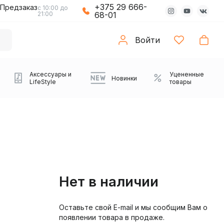
+375 29 666-
Предзаказ
с 10:00 до
21:00
68-01
Войти
Аксессуары и
Уцененные
Новинки
LifeStyle
товары
Нет в наличии
Оставьте свой E-mail и мы сообщим Вам о
Компьютерные колонки
Коврики с подсветкой
Зарядные устройства
Виниловые
Partybox
Плееры
Аудиоинтерфейсы
Звуковые карты
Веб-камеры
Проекторы
Транспорт
Саундбары
появлении товара в продаже.
проигрыватели