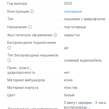
Год выхода
2023
Превосходное качество звука:
Динамики диаметром 40
Конструкция
накладные
Долгое время работы:
От одной зарядки JBL T720BT с
постоянной зарядке!
Тип
наушники с микрофоном
Bluetooth 5.3:
Беспроводное подключение с минимально
Назначение
портативные
Зарядка Type-C и Fast Charge:
Зарядка всего за 5 мин
Акустическое оформление
закрытое
Интегрированный микрофон:
Отвечайте на звонки без
Беспроводное подключение
да
Аналоги
Тип беспроводных наушников
съёмный аудиокабель
JBL Tune 500BT:
Более доступная модель с отличным з
Sony WH-CH510:
Легкие и компактные наушники с длит
Пыле-, влаго-,
ударопрочность
нет
На рынке представлены множество беспроводных наушник
звука, комфорту и длительному времени работы от одной
Материал амбушюров
кожа
Материал корпуса
пластик
Беспроводные наушники JBL T720BT — это не просто на
Цвет
белый
звуковое пространство с JBL и наслаждайтесь каждой
5 минут зарядки - 3 часа
воспроизведения.