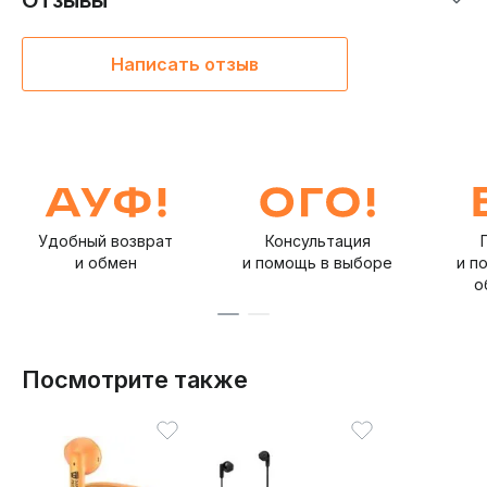
Отзывы
использования, так и для занятий спортом или
путешествий.
Написать отзыв
Удобный возврат
Консультация
и обмен
и помощь в выборе
и п
о
Посмотрите также