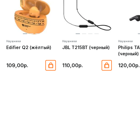
Наушники
Наушники
Наушники
Edifier Q2 (жёлтый)
JBL T215BT (черный)
Philips T
(черный)
109,00р.
110,00р.
120,00р.