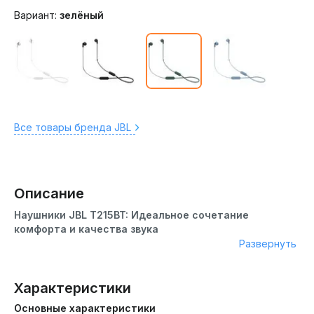
Вариант:
зелёный
Все товары бренда JBL
Описание
Наушники JBL T215BT: Идеальное сочетание
комфорта и качества звука
Развернуть
Дизайн
Характеристики
JBL T215BT – это наушники, которые не только
обеспечивают высокое качество звука, но и приятно
Основные характеристики