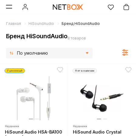
Главная
HiSoundAudio
Бренд HiSoundAudio
Бренд HiSoundAudio
8 товаров
По умолчанию
Уцененный
Нет в наличии
Наушники
Наушники
HiSound Audio HSA-BA100
HiSound Audio Crystal